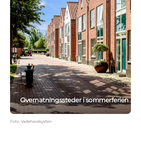
Overnatningssteder i sommerferien
Foto
:
Vadehavskysten