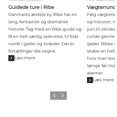
Guidede ture i Ribe
Vægterrundg
Danmarks ældste by Ribe har en
Følg vægteren,
lang, fantastisk og dramatisk
og historier, n
historie. Tag med en Ribe guide og
juni til oktobe
få en helt særlig oplevelse, til fods
runde gennem
rundt i gader og stræder. Der er
gader. Ribes 
fortællinger alle vegne.
skabe en helt
Læs mere
hvor man lever 
længe før mode
alarmer.
Læs mere
Forrige
Næste