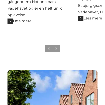
går gennem Nationalpark
Esbjerg græns
Vadehavet og er en helt unik
Vadehavet, Ho
oplevelse.
Læs mere
Læs mere
Forrige
Næste
Overnatningssteder i sommerferien