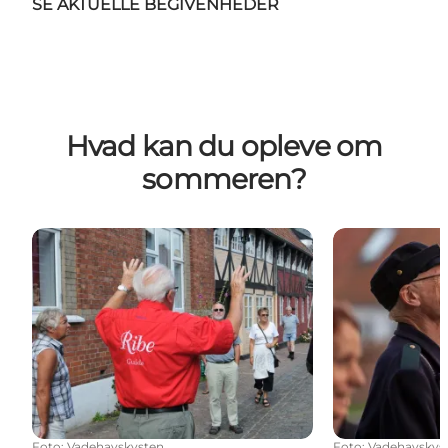
SE AKTUELLE BEGIVENHEDER
Hvad kan du opleve om
sommeren?
Guidede ture i Ribe
Vægterrundga
Foto
:
Vadehavskysten
Foto
:
Vadehavskys