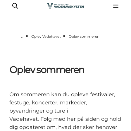
■
■
…
Oplev Vadehavet
Oplev sommeren
Oplev Ribe
Oplev Esbjerg
Oplev Fanø
Oplev sommeren
Oplev Mandø
Oplev Vadehavet
Det Sker
Om sommeren kan du opleve festivaler,
festuge, koncerter, markeder,
byvandringer og ture i
Vadehavet. Følg med her på siden og hold
dig opdateret om, hvad der sker henover