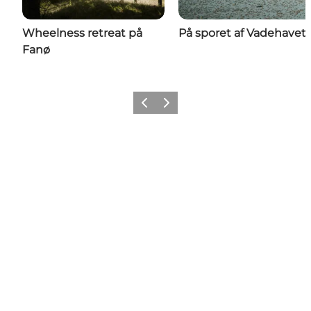
Wheelness retreat på
På sporet af Vadehavet
Fanø
Forrige
Næste
Follow us