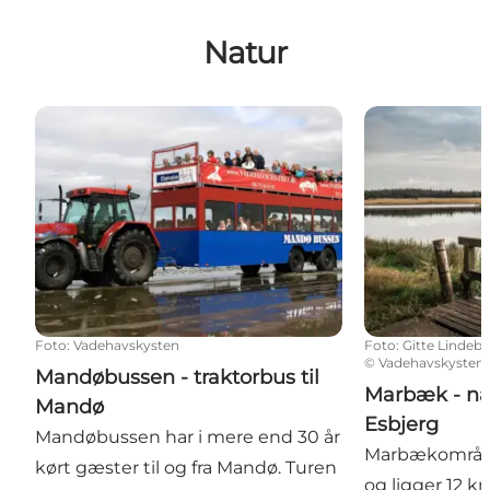
Natur
Mandøbussen - traktorbus til Mandø
Marbæk - nat
Foto
:
Vadehavskysten
Foto
:
Gitte Lindeb
©
Vadehavskysten
Mandøbussen - traktorbus til
Marbæk - na
Mandø
Esbjerg
Mandøbussen har i mere end 30 år
Marbækområde
kørt gæster til og fra Mandø. Turen
og ligger 12 k