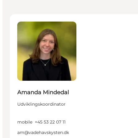
Amanda Mindedal - Udviklingskoordinator
Amanda Mindedal
Udviklingskoordinator
mobile
+45 53 22 07 11
am@vadehavskysten.dk