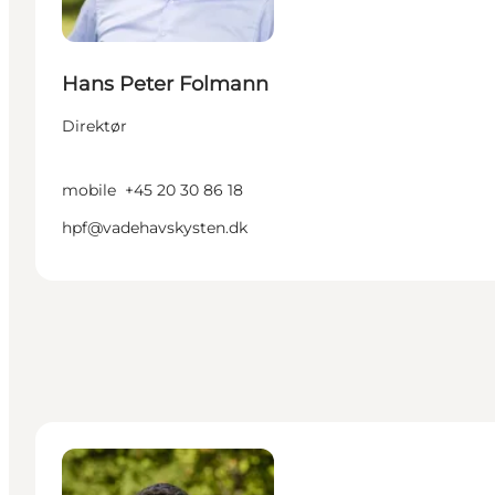
Hans Peter Folmann
Direktør
mobile
+45 20 30 86 18
hpf@vadehavskysten.dk
Jesper Munk Hansen - Digital Marketingkoordinator