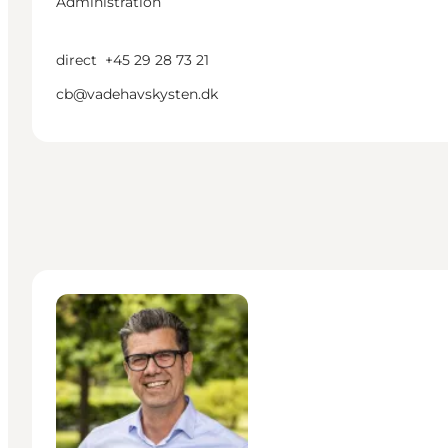
Administration
direct
+45 29 28 73 21
cb@vadehavskysten.dk
Hans Peter Folmann - Direktør