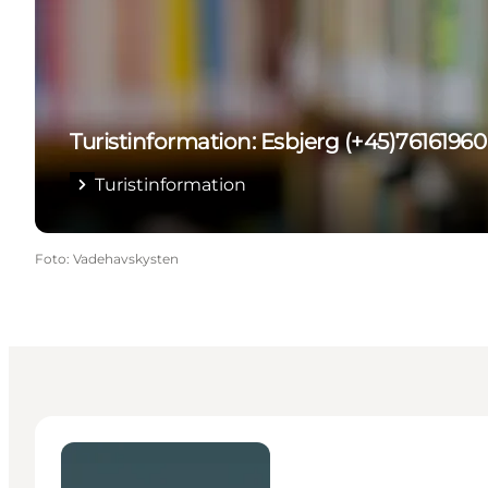
Turistinformation: Esbjerg (+45)7616196
Turistinformation
Foto
:
Vadehavskysten
Vadehavskysten Turistinformation - Esbjerg (+45) 7