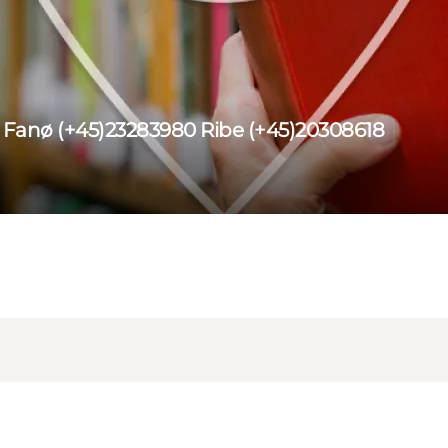
0 Fanø (+45)23283980 Ribe (+45)20308618
6161960 - Fanø/Ribe (+45) 23283980