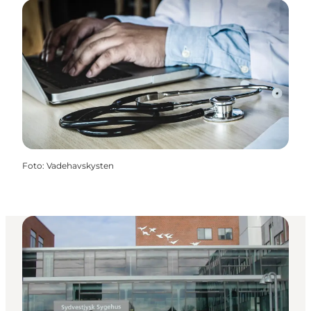
Foto
:
Vadehavskysten