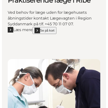
Praktiserende læge i Ribe
Ved behov for læge uden for lægehusets
åbningstider kontakt Lægevagten i Region
Syddanmark på tlf. +45 70 11 07 07.
Læs mere
Se på kort
Læs mere "Praktiserende læge i Ribe"
show Praktiserende læge i Ribe on_map