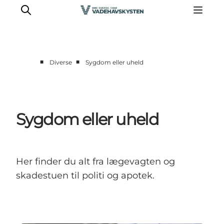
■
■
Diverse
Sygdom eller uheld
Oplev Ribe
Oplev Esbjerg
Oplev Fanø
Sygdom eller uheld
Oplev Mandø
Oplev Vadehavet
Det Sker
Her finder du alt fra lægevagten og
skadestuen til politi og apotek.