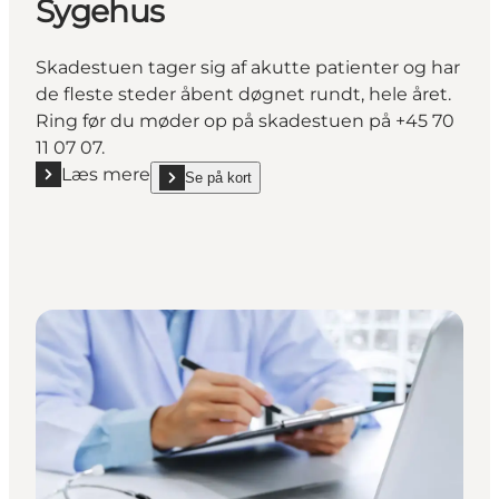
Sygehus
Skadestuen tager sig af akutte patienter og har
de fleste steder åbent døgnet rundt, hele året.
Ring før du møder op på skadestuen på +45 70
11 07 07.
Læs mere
Se på kort
Læs mere "Skadestue - Sydvestjysk Sygehus"
show Skadestue - Sydvestjysk Sygehus on_map