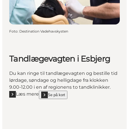
Foto
:
Destination Vadehavskysten
Tandlægevagten i Esbjerg
Du kan ringe til tandlægevagten og bestille tid
lørdage, søndage og helligdage fra klokken
9.00-12.00 i en af regionens to tandklinikker.
Læs mere
Se på kort
Læs mere "Tandlægevagten i Esbjerg"
show Tandlægevagten i Esbjerg on_map