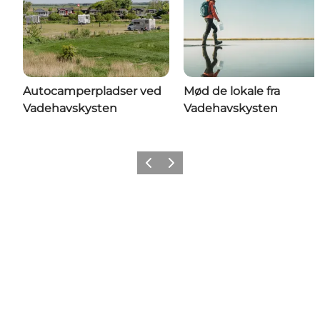
Autocamperpladser ved
Mød de lokale fra
Vadehavskysten
Vadehavskysten
Forrige
Næste
Follow us