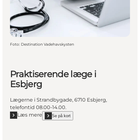
Foto
:
Destination Vadehavskysten
Praktiserende læge i
Esbjerg
Lægerne i Strandbygade, 6710 Esbjerg,
telefontid 08.00-14.00.
Læs mere
Se på kort
Læs mere "Praktiserende læge i Esbjerg"
show Praktiserende læge i Esbjerg on_map