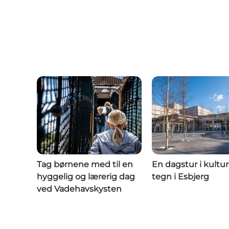
Tag børnene med til en
En dagstur i kultu
hyggelig og lærerig dag
tegn i Esbjerg
ved Vadehavskysten