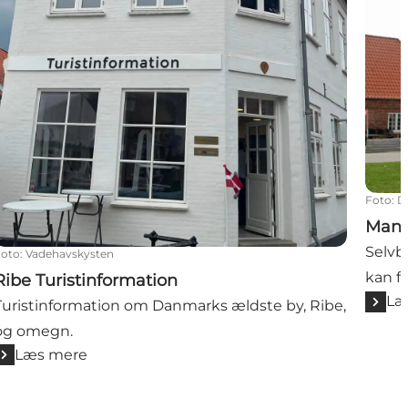
Foto
:
D
Mand
Selvb
Foto
:
Vadehavskysten
kan fi
Ribe Turistinformation
Læ
Turistinformation om Danmarks ældste by, Ribe,
og omegn.
Læs mere