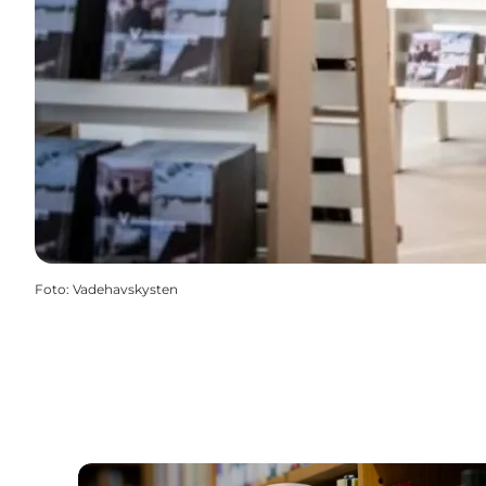
Foto
:
Vadehavskysten
Turistinformation hos Esbjerg Bibliotek