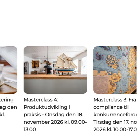
læring
Masterclass 4:
Masterclass 3: Fra
sdag den
Produktudvikling i
compliance til
l.
praksis - Onsdag den 18.
konkurrencefordel
november 2026 kl. 09.00-
Tirsdag den 17. n
13.00
2026 kl. 10.00-17.0