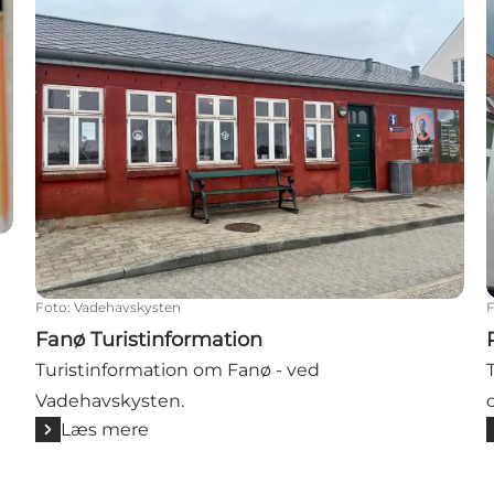
Foto
:
Vadehavskysten
Fanø Turistinformation
Turistinformation om Fanø - ved
Vadehavskysten.
Læs mere