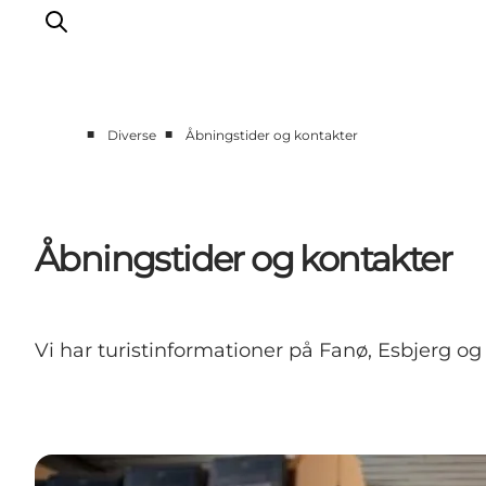
■
■
Diverse
Åbningstider og kontakter
Oplev Ribe
Oplev Esbjerg
Oplev Fanø
Åbningstider og kontakter
Oplev Mandø
Oplev Vadehavet
Det Sker
Vi har turistinformationer på Fanø, Esbjerg og