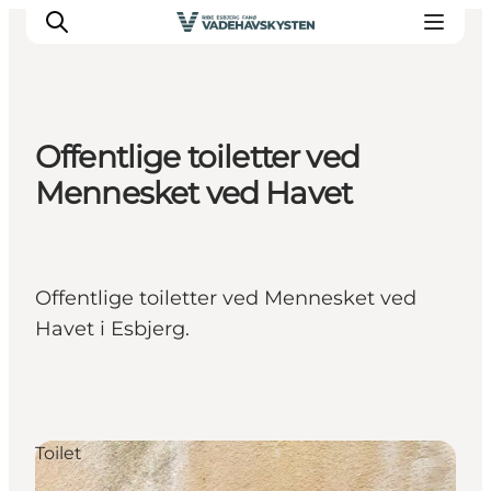
Offentlige toiletter ved
Oplev Ribe
Mennesket ved Havet
Oplev Esbjerg
Oplev Fanø
Oplev Mandø
Offentlige toiletter ved Mennesket ved
Oplev Vadehavet
Havet i Esbjerg.
Det Sker
Toilet