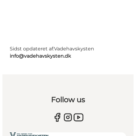
Sidst opdateret af:
Vadehavskysten
info@vadehavskysten.dk
Follow us