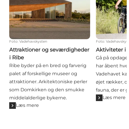
Foto
:
Vadehavskysten
Foto
:
Vadehavskys
Attraktioner og seværdigheder
Aktiviteter i
i Ribe
Gå på opdagel
Ribe byder på en bred og farverig
har åbent hver
palet af forskellige museer og
Vadehavet kan
attraktioner. Arkitektoniske perler
øjet rækker, o
som Domkirken og den smukke
fauna, der er
Læs mere
middelalderlige bykerne.
Læs mere