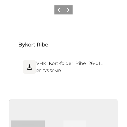
Forrige
Næste
Bykort Ribe
VHK_Kort-folder_Ribe_26-01_web.pdf
PDF
/
3.50MB
Afspil video