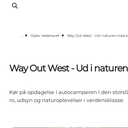
■
■
…
Oplev Vadehavet
Way Out West - Ud i naturen med
Oplev Ribe
Oplev Esbjerg
Oplev Fanø
Way Out West - Ud i natur
Oplev Mandø
Oplev Vadehavet
Det Sker
Kør på opdagelse i autocamperen i den storslåe
ro, udsyn og naturoplevelser i verdensklasse.