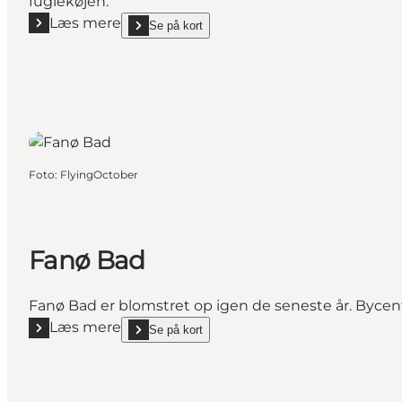
fuglekøjen.
Læs mere
Se på kort
Læs mere "Sønderho Gamle Fuglekøje på Fanø"
show Sønderho Gamle Fuglekøje på Fanø on_map
Foto
:
FlyingOctober
Fanø Bad
Fanø Bad er blomstret op igen de seneste år. Bycent
Læs mere
Se på kort
Læs mere "Fanø Bad"
show Fanø Bad on_map