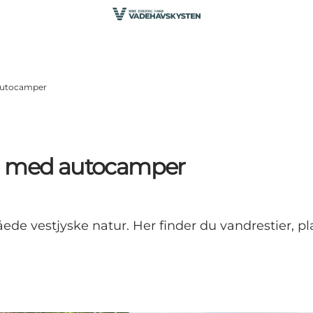
 autocamper
en med autocamper
de vestjyske natur. Her finder du vandrestier, pla