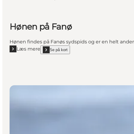
Hønen på Fanø
Hønen findes på Fanøs sydspids og er en helt anden
Læs mere
Se på kort
Læs mere "Hønen på Fanø"
show Hønen på Fanø on_map