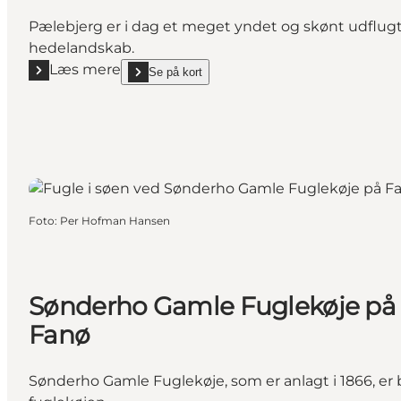
Pælebjerg er i dag et meget yndet og skønt udflugt
hedelandskab.
Læs mere
Se på kort
Læs mere "Pælebjerg på Fanø"
show Pælebjerg på Fanø on_map
Foto
:
Per Hofman Hansen
Sønderho Gamle Fuglekøje på
Fanø
Sønderho Gamle Fuglekøje, som er anlagt i 1866, er b