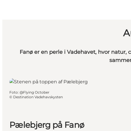
A
Fanø er en perle i Vadehavet, hvor natur, 
sammen
Foto
:
@Flying October
©
Destination Vadehavskysten
Pælebjerg på Fanø