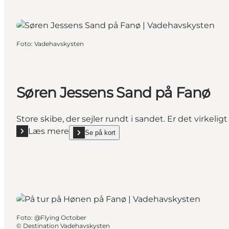
Foto
:
Vadehavskysten
Søren Jessens Sand på Fanø
Store skibe, der sejler rundt i sandet. Er det virkel
Læs mere
Se på kort
Læs mere "Søren Jessens Sand på Fanø"
show Søren Jessens Sand på Fanø on_map
Foto
:
@Flying October
©
Destination Vadehavskysten