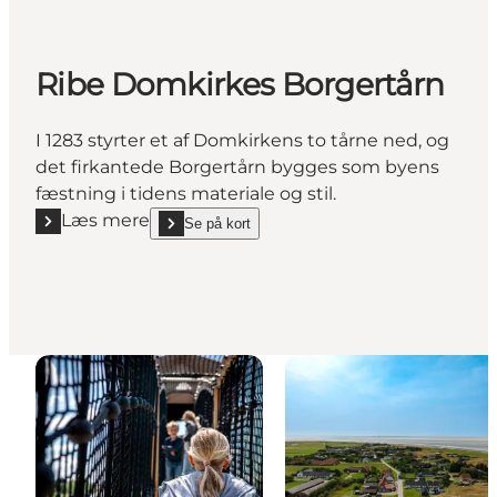
Ribe Domkirkes Borgertårn
I 1283 styrter et af Domkirkens to tårne ned, og
det firkantede Borgertårn bygges som byens
fæstning i tidens materiale og stil.
Læs mere
Se på kort
Læs mere "Ribe Domkirkes Borgertårn"
show Ribe Domkirkes Borgertårn on_map