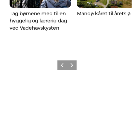
Tag børnene med til en
Mandø kåret til årets ø
hyggelig og lærerig dag
ved Vadehavskysten
Forrige
Næste
Follow us