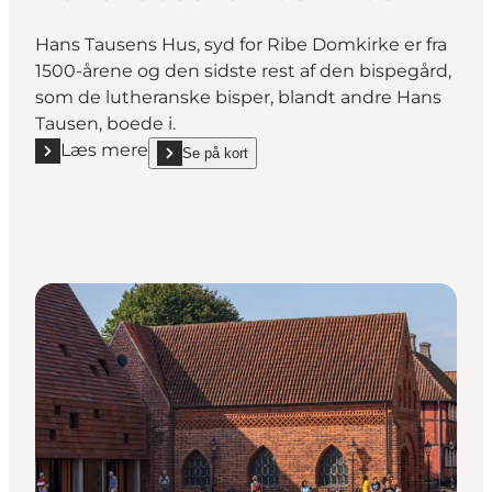
Hans Tausens Hus, syd for Ribe Domkirke er fra
1500-årene og den sidste rest af den bispegård,
som de lutheranske bisper, blandt andre Hans
Tausen, boede i.
Læs mere
Se på kort
Læs mere "Hans Tausens Hus i Ribe"
show Hans Tausens Hus i Ribe on_map