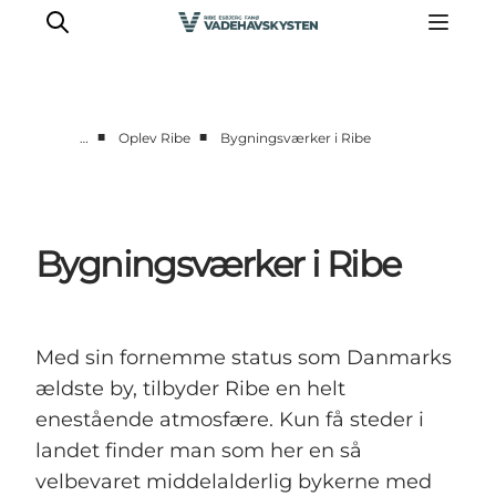
■
■
…
Oplev Ribe
Bygningsværker i Ribe
Oplev Ribe
Oplev Esbjerg
Oplev Fanø
Bygningsværker i Ribe
Oplev Mandø
Oplev Vadehavet
Det Sker
Med sin fornemme status som Danmarks
ældste by, tilbyder Ribe en helt
enestående atmosfære. Kun få steder i
landet finder man som her en så
velbevaret middelalderlig bykerne med