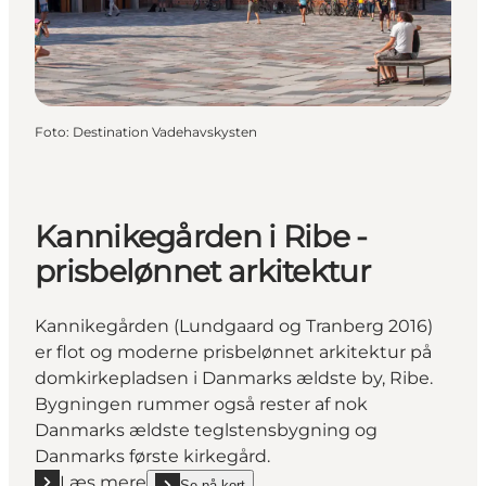
Foto
:
Destination Vadehavskysten
Kannikegården i Ribe -
prisbelønnet arkitektur
Kannikegården (Lundgaard og Tranberg 2016)
er flot og moderne prisbelønnet arkitektur på
domkirkepladsen i Danmarks ældste by, Ribe.
Bygningen rummer også rester af nok
Danmarks ældste teglstensbygning og
Danmarks første kirkegård.
Læs mere
Se på kort