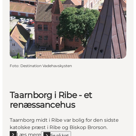
Foto
:
Destination Vadehavskysten
Taarnborg i Ribe - et
renæssancehus
Taarnborg midt i Ribe var bolig for den sidste
katolske præst i Ribe og Biskop Brorson.
Læs mere
Se på kort