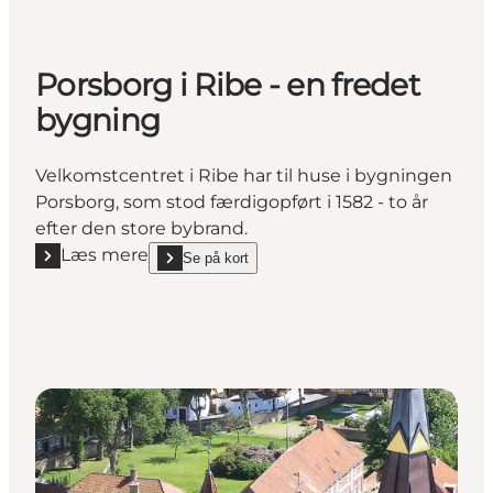
Porsborg i Ribe - en fredet
bygning
Velkomstcentret i Ribe har til huse i bygningen
Porsborg, som stod færdigopført i 1582 - to år
efter den store bybrand.
Læs mere
Se på kort
Læs mere "Porsborg i Ribe - en fredet bygning"
show Porsborg i Ribe - en fredet bygning on_map