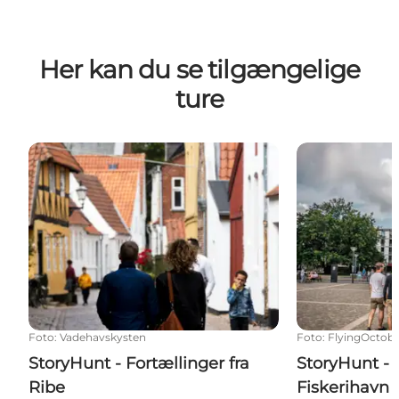
Her kan du se tilgængelige
ture
StoryHunt - Fortællinger fra Ribe
StoryHunt - Esb
Foto
:
Vadehavskysten
Foto
:
FlyingOctob
StoryHunt - Fortællinger fra
StoryHunt - E
Ribe
Fiskerihavn