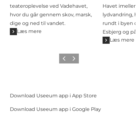
teateroplevelse ved Vadehavet,
Havet imellem
hvor du går gennem skov, marsk,
lydvandring, h
dige og ned til vandet.
rundt i byen o
Læs mere
Esbjerg og på
Læs mere
Forrige
Næste
Download Useeum app i App Store
Download Useeum app i Google Play