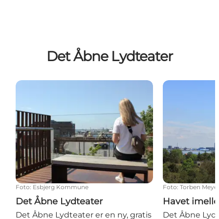
Det Åbne Lydteater
Det Åbne Lydteater
Havet imellem
Foto
:
Esbjerg Kommune
Foto
:
Torben Meye
Det Åbne Lydteater
Havet imell
Det Åbne Lydteater er en ny, gratis
Det Åbne Lydt