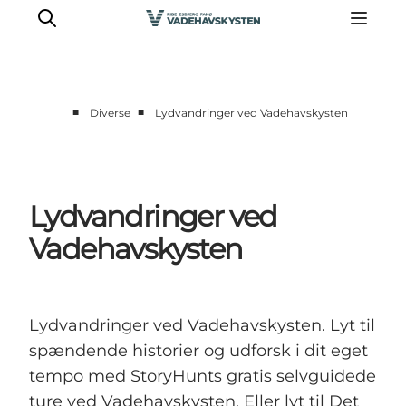
■
■
Diverse
Lydvandringer ved Vadehavskysten
Oplev Ribe
Oplev Esbjerg
Oplev Fanø
Lydvandringer ved
Oplev Mandø
Vadehavskysten
Oplev Vadehavet
Det Sker
Lydvandringer ved Vadehavskysten. Lyt til
spændende historier og udforsk i dit eget
tempo med StoryHunts gratis selvguidede
ture ved Vadehavskysten. Eller lyt til Det