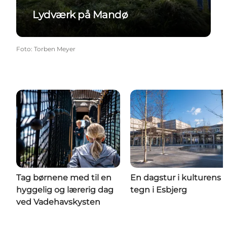
Lydværk på Mandø
Foto
:
Torben Meyer
Tag børnene med til en
En dagstur i kulturens
hyggelig og lærerig dag
tegn i Esbjerg
ved Vadehavskysten