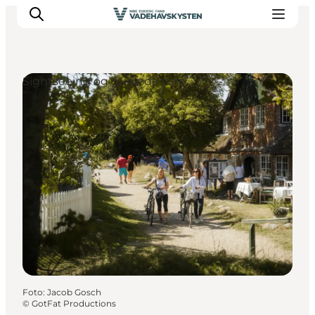
Sightseeing og guidede ture
Oplev Ribe
Oplev Esbjerg
Oplev Fanø
Oplev Mandø
Oplev Vadehavet
Det Sker
Foto
:
Jacob Gosch
©
GotFat Productions