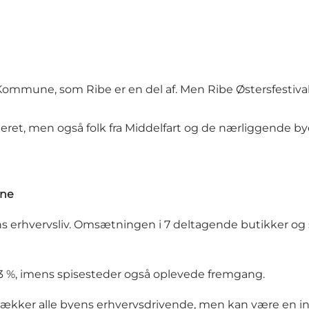
 Kommune
, som Ribe er en del af. Men Ribe Østersfestiva
et, men også folk fra Middelfart og de nærliggende by
rne
yens erhvervsliv. Omsætningen i 7 deltagende butikker og
3 %, imens spisesteder også oplevede fremgang.
 dækker alle byens erhvervsdrivende, men kan være en indi