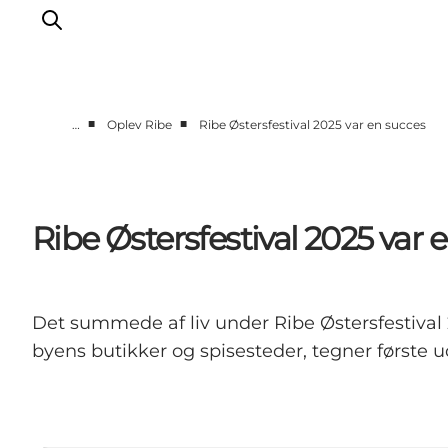
■
■
…
Oplev Ribe
Ribe Østersfestival 2025 var en succes
Oplev Ribe
Oplev Esbjerg
Oplev Fanø
Ribe Østersfestival 2025 var 
Oplev Mandø
Oplev Vadehavet
Det Sker
Det summede af liv under Ribe Østersfestival 
byens butikker og spisesteder, tegner første ud