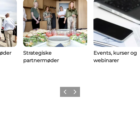
øder
Strategiske
Events, kurser og
partnermøder
webinarer
Forrige
Næste