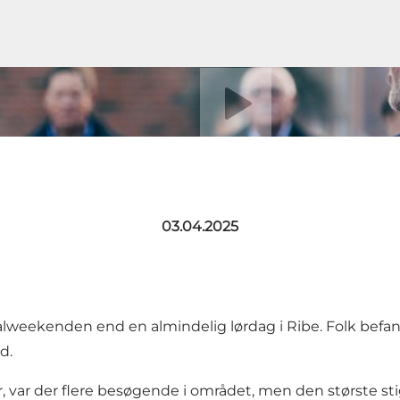
Afspil video
03.04.2025
tivalweekenden end en almindelig lørdag i Ribe. Folk be
d.
r, var der flere besøgende i området, men den største st