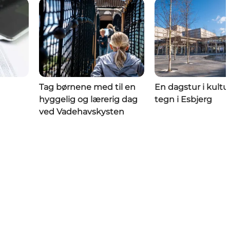
Tag børnene med til en
En dagstur i kultu
hyggelig og lærerig dag
tegn i Esbjerg
ved Vadehavskysten