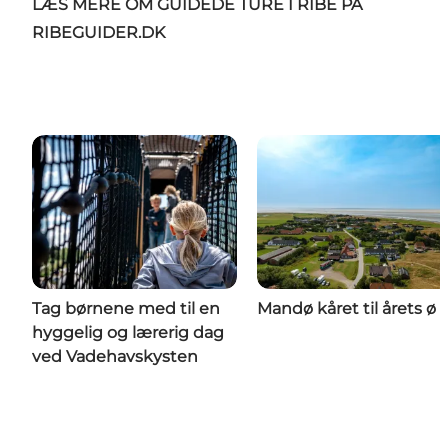
LÆS MERE OM GUIDEDE TURE I RIBE PÅ
RIBEGUIDER.DK
Tag børnene med til en
Mandø kåret til årets ø
hyggelig og lærerig dag
ved Vadehavskysten