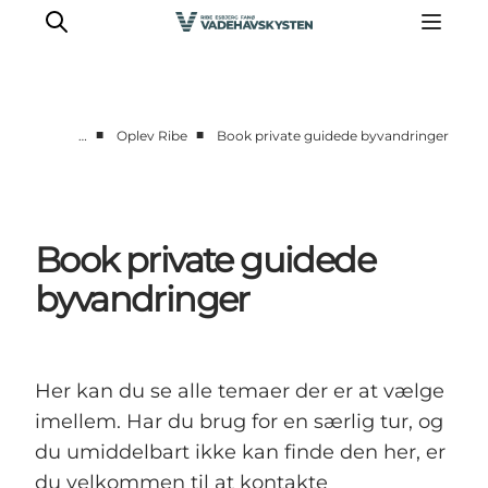
■
■
…
Oplev Ribe
Book private guidede byvandringer
Oplev Ribe
Oplev Esbjerg
Oplev Fanø
Book private guidede
Oplev Mandø
byvandringer
Oplev Vadehavet
Det Sker
Her kan du se alle temaer der er at vælge
imellem. Har du brug for en særlig tur, og
du umiddelbart ikke kan finde den her, er
du velkommen til at kontakte