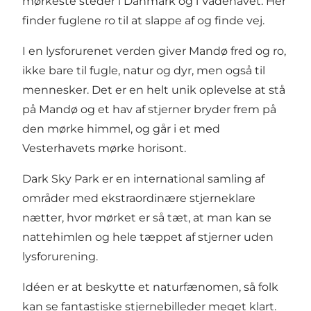
mørkeste steder i Danmark og i Vadehavet. Her
finder fuglene ro til at slappe af og finde vej.
I en lysforurenet verden giver Mandø fred og ro,
ikke bare til fugle, natur og dyr, men også til
mennesker. Det er en helt unik oplevelse at stå
på Mandø og et hav af stjerner bryder frem på
den mørke himmel, og går i et med
Vesterhavets mørke horisont.
Dark Sky Park er en international samling af
områder med ekstraordinære stjerneklare
nætter, hvor mørket er så tæt, at man kan se
nattehimlen og hele tæppet af stjerner uden
lysforurening.
Idéen er at beskytte et naturfænomen, så folk
kan se fantastiske stjernebilleder meget klart.