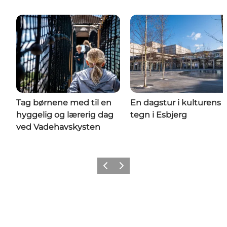
Tag børnene med til en
En dagstur i kulturens
hyggelig og lærerig dag
tegn i Esbjerg
ved Vadehavskysten
Forrige
Næste