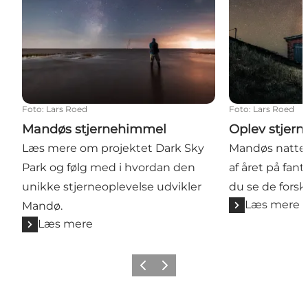
Foto
:
Lars Roed
Foto
:
Lars Roed
Mandøs stjernehimmel
Oplev stjer
Læs mere om projektet Dark Sky
Mandøs natteh
Park og følg med i hvordan den
af året på fant
unikke stjerneoplevelse udvikler
du se de forske
Læs mere
Mandø.
Læs mere
Forrige
Næste