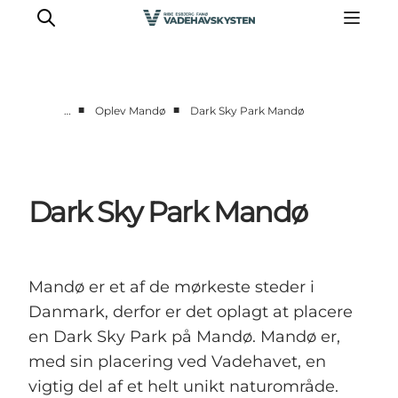
■
■
…
Oplev Mandø
Dark Sky Park Mandø
Oplev Ribe
Oplev Esbjerg
Oplev Fanø
Dark Sky Park Mandø
Oplev Mandø
Oplev Vadehavet
Det Sker
Mandø er et af de mørkeste steder i
Danmark, derfor er det oplagt at placere
en Dark Sky Park på Mandø. Mandø er,
med sin placering ved Vadehavet, en
vigtig del af et helt unikt naturområde.