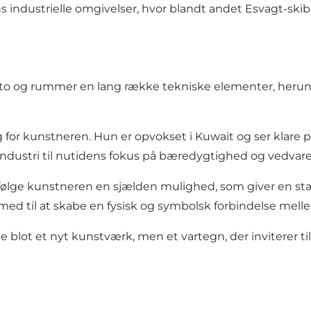
industrielle omgivelser, hvor blandt andet
Esvagt
-ski
dato og rummer en lang række tekniske elementer, herund
g for kunstneren. Hun er opvokset i Kuwait og ser klare 
oreindustri til nutidens fokus på bæredygtighed og vedvar
ifølge kunstneren en sjælden mulighed, som giver en s
med til at skabe en fysisk og symbolsk forbindelse mel
e blot et nyt kunstværk, men et vartegn, der inviterer ti