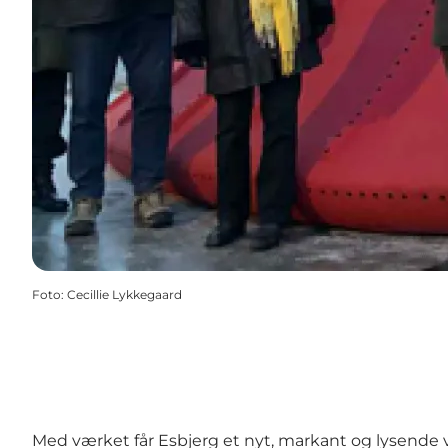
Foto
:
Cecillie Lykkegaard
Med værket får
Esbjerg
et nyt, markant og lysende 