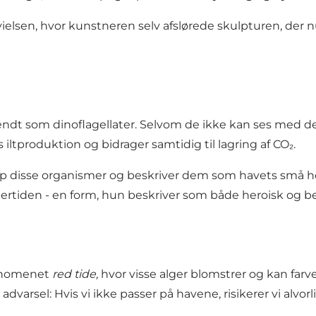
sen, hvor kunstneren selv afslørede skulpturen, der nu 
endt som dinoflagellater. Selvom de ikke kan ses med det 
iltproduktion og bidrager samtidig til lagring af CO₂.
disse organismer og beskriver dem som havets små helte
rtiden - en form, hun beskriver som både heroisk og b
fænomenet
red tide,
hvor visse alger blomstrer og kan far
dvarsel: Hvis vi ikke passer på havene, risikerer vi alvor