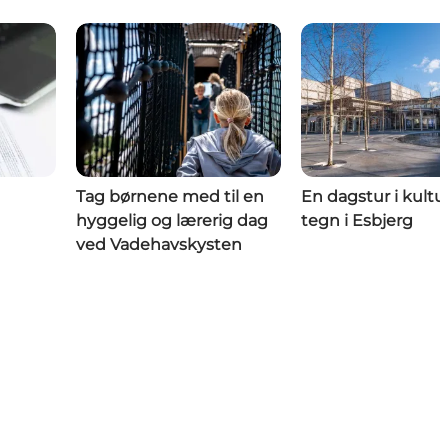
Tag børnene med til en
En dagstur i kultu
hyggelig og lærerig dag
tegn i Esbjerg
ved Vadehavskysten