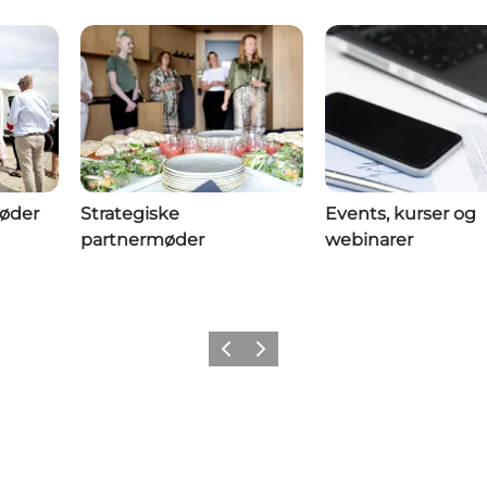
øder
Strategiske
Events, kurser og
partnermøder
webinarer
Forrige
Næste