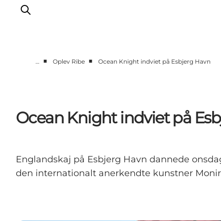
■
■
…
Oplev Ribe
Ocean Knight indviet på Esbjerg Havn
Oplev Ribe
Oplev Esbjerg
Oplev Fanø
Ocean Knight indviet på Es
Oplev Mandø
Oplev Vadehavet
Det Sker
Englandskaj på Esbjerg Havn dannede onsdag
den internationalt anerkendte kunstner Monira