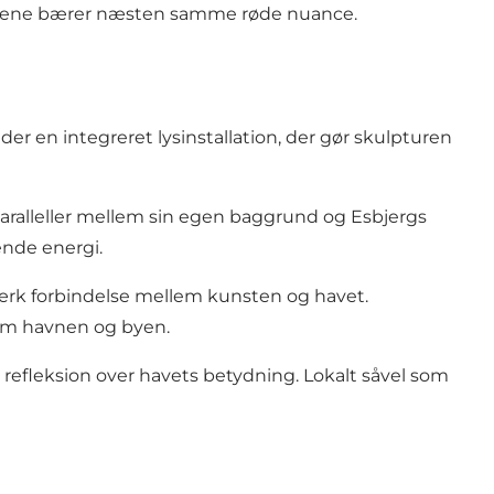
bene bærer næsten samme røde nuance.
er en integreret lysinstallation, der gør skulpturen
paralleller mellem sin egen baggrund og Esbjergs
ende energi.
tærk forbindelse mellem kunsten og havet.
lem havnen og byen.
l refleksion over havets betydning. Lokalt såvel som