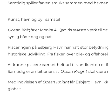
Samtidig spiller farven smukt sammen med havnens 
Kunst, havn og by i samspil
Ocean Knight
er Monira Al Qadiris største værk til 
synlig både dag og nat.
Placeringen på
Esbjerg Havn
har haft stor betydnin
historiske udvikling. Fra fiskeri over olie- og offsh
At kunne placere værket helt ud til vandkanten er 
Samtidig er ambitionen, at
Ocean Knight
skal være 
Med indvielsen af
Ocean Knight
får
Esbjerg Havn
ikk
globalt.