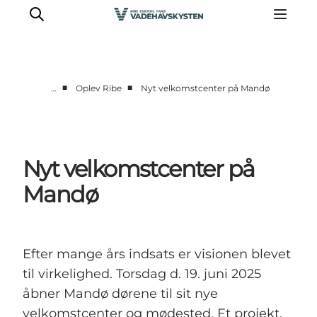
■
■
…
Oplev Ribe
Nyt velkomstcenter på Mandø
Oplev Ribe
Oplev Esbjerg
Oplev Fanø
Nyt velkomstcenter på
Oplev Mandø
Mandø
Oplev Vadehavet
Det Sker
Efter mange års indsats er visionen blevet
til virkelighed. Torsdag d. 19. juni 2025
åbner Mandø dørene til sit nye
velkomstcenter og mødested. Et projekt,