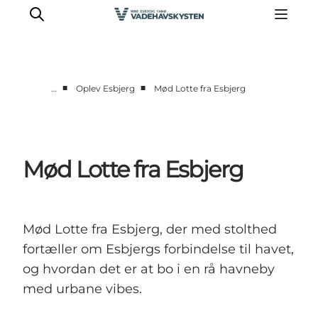
■
■
…
Oplev Esbjerg
Mød Lotte fra Esbjerg
Oplev Ribe
Oplev Esbjerg
Oplev Fanø
Mød Lotte fra Esbjerg
Oplev Mandø
Oplev Vadehavet
Det Sker
Mød Lotte fra Esbjerg, der med stolthed
fortæller om Esbjergs forbindelse til havet,
og hvordan det er at bo i en rå havneby
med urbane vibes.