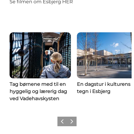
Se filmen om Esbjerg HER
Tag børnene med til en
En dagstur i kulturens
hyggelig og lærerig dag
tegn i Esbjerg
ved Vadehavskysten
Forrige
Næste