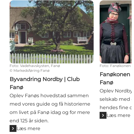
Byvandring Nordby | Club Fanø
Fanøkonen - G
Foto
:
Vadehavskysten, Fanø
Foto
:
Fanøkonen
©
Markedsføring Fanø
Fanøkonen -
Byvandring Nordby | Club
Fanø
Fanø
Oplev Nordbys
Oplev Fanøs hovedstad sammen
selskab med e
med vores guide og få historierne
hendes fine dr
om livet på Fanø idag og for mere
Læs mere
end 125 år siden.
Læs mere