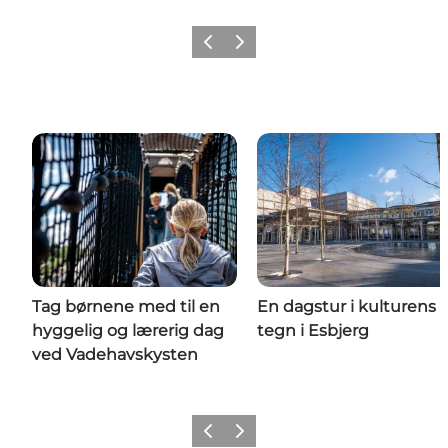
Forrige
Næste
Tag børnene med til en
En dagstur i kulturens
hyggelig og lærerig dag
tegn i Esbjerg
ved Vadehavskysten
Forrige
Næste