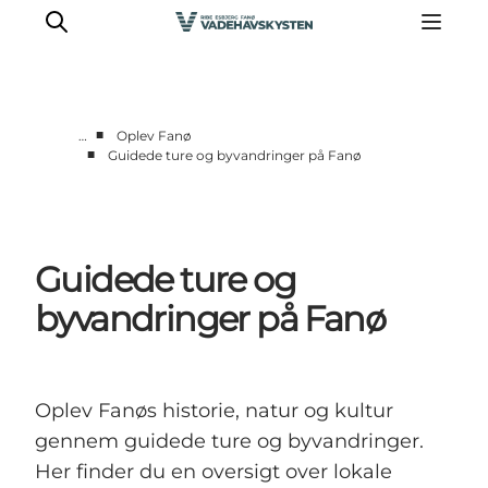
■
…
Oplev Fanø
■
Guidede ture og byvandringer på Fanø
Oplev Ribe
Oplev Esbjerg
Oplev Fanø
Guidede ture og
Oplev Mandø
Oplev Vadehavet
byvandringer på Fanø
Det Sker
Oplev Fanøs historie, natur og kultur
gennem guidede ture og byvandringer.
Her finder du en oversigt over lokale