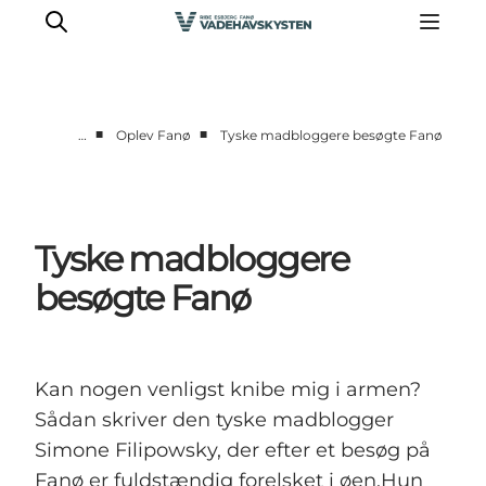
■
■
…
Oplev Fanø
Tyske madbloggere besøgte Fanø
Oplev Ribe
Oplev Esbjerg
Oplev Fanø
Tyske madbloggere
Oplev Mandø
besøgte Fanø
Oplev Vadehavet
Det Sker
Kan nogen venligst knibe mig i armen?
Sådan skriver den tyske madblogger
Simone Filipowsky, der efter et besøg på
Fanø er fuldstændig forelsket i øen.Hun