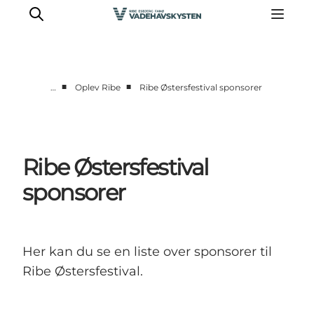
■
■
…
Oplev Ribe
Ribe Østersfestival sponsorer
Oplev Ribe
Oplev Esbjerg
Oplev Fanø
Ribe Østersfestival
Oplev Mandø
sponsorer
Oplev Vadehavet
Det Sker
Her kan du se en liste over sponsorer til
Ribe Østersfestival.