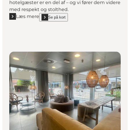
hotelgæster er en del af – og vi fører dem videre
med respekt og stolthed.
Læs mere
Se på kort
Læs mere "Hjerting Badehotel ved Esbjerg"
show Hjerting Badehotel ved Esbjerg on_map