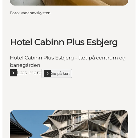
Foto
:
Vadehavskysten
Hotel Cabinn Plus Esbjerg
Hotel Cabinn Plus Esbjerg - tæt på centrum og
banegården
Læs mere
Se på kort
Læs mere "Hotel Cabinn Plus Esbjerg"
show Hotel Cabinn Plus Esbjerg on_map