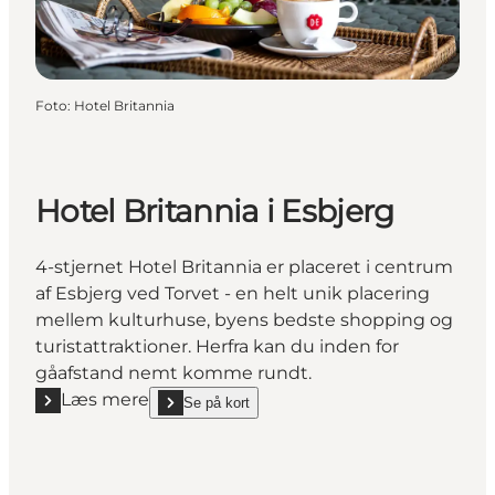
Foto
:
Hotel Britannia
Hotel Britannia i Esbjerg
4-stjernet Hotel Britannia er placeret i centrum
af Esbjerg ved Torvet - en helt unik placering
mellem kulturhuse, byens bedste shopping og
turistattraktioner. Herfra kan du inden for
gåafstand nemt komme rundt.
Læs mere
Se på kort
Læs mere "Hotel Britannia i Esbjerg"
show Hotel Britannia i Esbjerg on_map