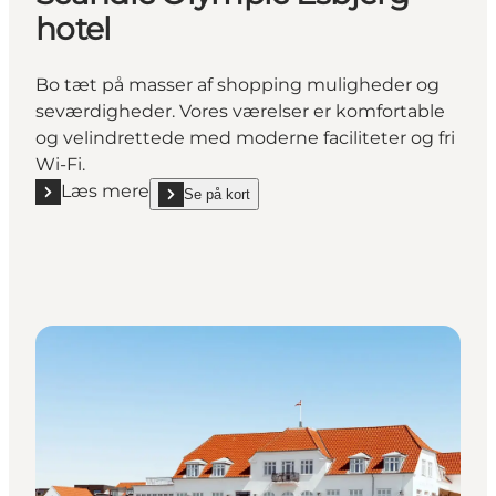
hotel
Bo tæt på masser af shopping muligheder og
seværdigheder. Vores værelser er komfortable
og velindrettede med moderne faciliteter og fri
Wi-Fi.
Læs mere
Se på kort
Læs mere "Scandic Olympic Esbjerg - hotel"
show Scandic Olympic Esbjerg - hotel on_map