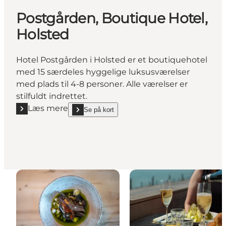
Postgården, Boutique Hotel,
Holsted
Hotel Postgården i Holsted er et boutiquehotel
med 15 særdeles hyggelige luksusværelser
med plads til 4-8 personer. Alle værelser er
stilfuldt indrettet.
Læs mere
Se på kort
Læs mere "Postgården, Boutique Hotel, Holsted"
show Postgården, Boutique Hotel, Holsted on_map