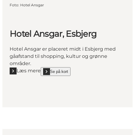
Foto
:
Hotel Ansgar
Hotel Ansgar, Esbjerg
Hotel Ansgar er placeret midt i Esbjerg med
gåafstand til shopping, kultur og grønne
områder.
Læs mere
Se på kort
Læs mere "Hotel Ansgar, Esbjerg"
show Hotel Ansgar, Esbjerg on_map