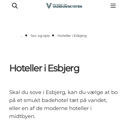
■
■
…
Sov og spis
Hoteller i Esbjerg
Oplev Ribe
Oplev Esbjerg
Oplev Fanø
Hoteller i Esbjerg
Oplev Mandø
Oplev Vadehavet
Det Sker
Skal du sove i Esbjerg, kan du vælge at bo
på et smukt badehotel tæt på vandet,
eller en af de moderne hoteller i
midtbyen.