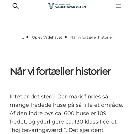
■
■
…
Oplev Vadehavet
Når vi fortæller historier
Oplev Ribe
Oplev Esbjerg
Oplev Fanø
Når vi fortæller historier
Oplev Mandø
Oplev Vadehavet
Det Sker
Intet andet sted i Danmark findes så
mange fredede huse på så lille et område.
Af den indre bys ca. 600 huse er 109
fredet, og yderligere ca. 130 klassificeret
”høj bevaringsværdi”. Det sjældent