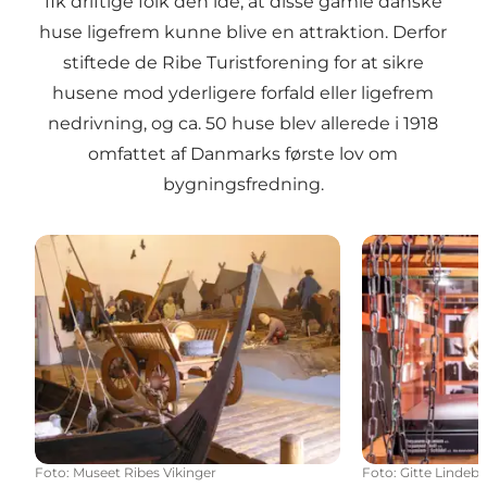
fik driftige folk den idé, at disse gamle danske
huse ligefrem kunne blive en attraktion. Derfor
stiftede de Ribe Turistforening for at sikre
husene mod yderligere forfald eller ligefrem
nedrivning, og ca. 50 huse blev allerede i 1918
omfattet af Danmarks første lov om
bygningsfredning.
Museet Ribes Vikinger
HEX! Museum o
Foto
:
Museet Ribes Vikinger
Foto
:
Gitte Lindeb