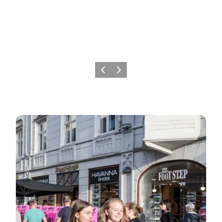
Forrige
Næste
Esbjerg City - Vestjyllands shoppingmekka