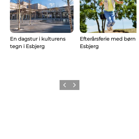
En dagstur i kulturens
Efterårsferie med børn i
tegn i Esbjerg
Esbjerg
Forrige
Næste