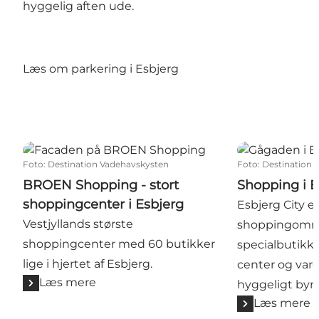
hyggelig aften ude.
Læs om parkering i Esbjerg
BROEN Shopping - stort shoppingcenter i Esbjerg
Shopping i Esb
Foto
:
Destination Vadehavskysten
Foto
:
Destination 
BROEN Shopping - stort
Shopping i E
shoppingcenter i Esbjerg
Esbjerg City 
Vestjyllands største
shoppingområ
shoppingcenter med 60 butikker
specialbutikke
lige i hjertet af Esbjerg.
center og vare
Læs mere
hyggeligt bym
Læs mere