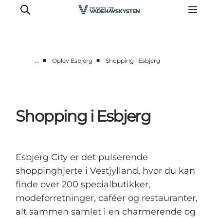
■
■
…
Oplev Esbjerg
Shopping i Esbjerg
Oplev Ribe
Oplev Esbjerg
Oplev Fanø
Shopping i Esbjerg
Oplev Mandø
Oplev Vadehavet
Det Sker
Esbjerg City er det pulserende
shoppinghjerte i Vestjylland, hvor du kan
finde over 200 specialbutikker,
modeforretninger, caféer og restauranter,
alt sammen samlet i en charmerende og