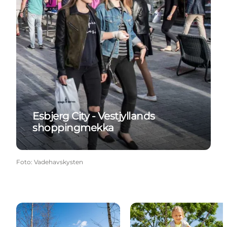
Esbjerg City - Vestjyllands
shoppingmekka
Foto
:
Vadehavskysten