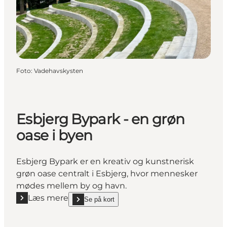
Foto
:
Vadehavskysten
Esbjerg Bypark - en grøn
oase i byen
Esbjerg Bypark er en kreativ og kunstnerisk
grøn oase centralt i Esbjerg, hvor mennesker
mødes mellem by og havn.
Læs mere
Se på kort
Læs mere "Esbjerg Bypark - en grøn oase i byen"
show Esbjerg Bypark - en grøn oase i byen on_map