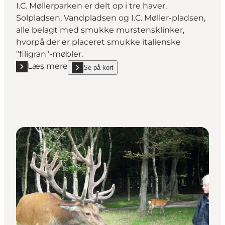
I.C. Møllerparken er delt op i tre haver,
Solpladsen, Vandpladsen og I.C. Møller-pladsen,
alle belagt med smukke murstensklinker,
hvorpå der er placeret smukke italienske
"filigran"-møbler.
Læs mere
Se på kort
Læs mere "I. C. Møllerparken - Esbjergs grønne oase
show I. C. Møllerparken - Esbjergs grønne oase on