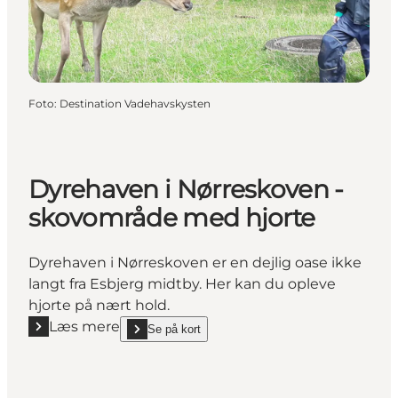
Foto
:
Destination Vadehavskysten
Dyrehaven i Nørreskoven -
skovområde med hjorte
Dyrehaven i Nørreskoven er en dejlig oase ikke
langt fra Esbjerg midtby. Her kan du opleve
hjorte på nært hold.
Læs mere
Se på kort
Læs mere "Dyrehaven i Nørreskoven - skovområde 
show Dyrehaven i Nørreskoven - skovområde med h