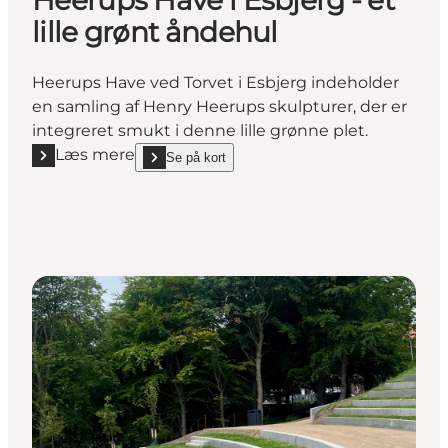
lille grønt åndehul
Heerups Have ved Torvet i Esbjerg indeholder
en samling af Henry Heerups skulpturer, der er
integreret smukt i denne lille grønne plet.
Læs mere
Se på kort
Læs mere "Heerups Have i Esbjerg - et lille grønt ån
show Heerups Have i Esbjerg - et lille grønt åndehu