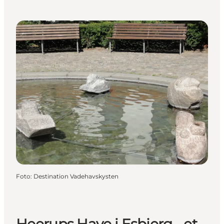
Foto
:
Destination Vadehavskysten
Heerups Have i Esbjerg - et