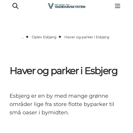
■
■
…
Oplev Esbjerg
Haver og parker i Esbjerg
Oplev Ribe
Oplev Esbjerg
Oplev Fanø
Haver og parker i Esbjerg
Oplev Mandø
Oplev Vadehavet
Det Sker
Esbjerg er en by med mange grønne
områder lige fra store flotte byparker til
små oaser i bymidten.