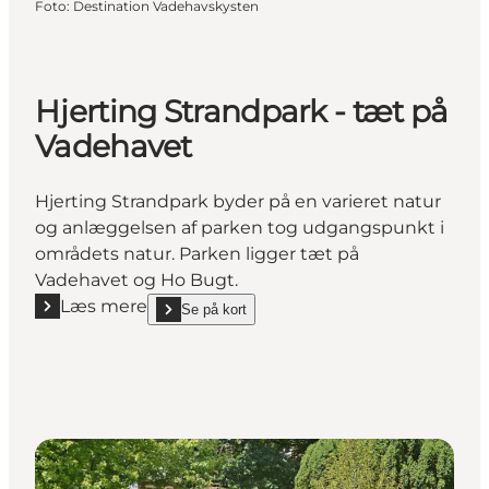
Foto
:
Destination Vadehavskysten
Hjerting Strandpark - tæt på
Vadehavet
Hjerting Strandpark byder på en varieret natur
og anlæggelsen af parken tog udgangspunkt i
områdets natur. Parken ligger tæt på
Vadehavet og Ho Bugt.
Læs mere
Se på kort
Læs mere "Hjerting Strandpark - tæt på Vadehavet"
show Hjerting Strandpark - tæt på Vadehavet on_ma