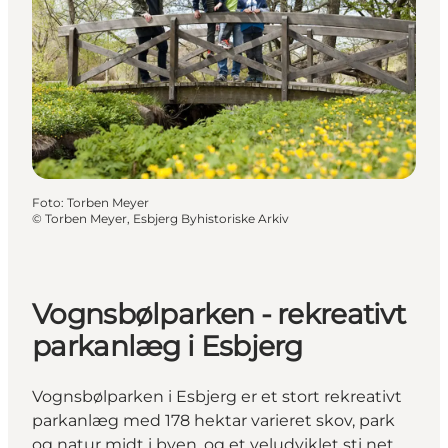
Foto
:
Torben Meyer
©
Torben Meyer, Esbjerg Byhistoriske Arkiv
Vognsbølparken - rekreativt
parkanlæg i Esbjerg
Vognsbølparken i Esbjerg er et stort rekreativt
parkanlæg med 178 hektar varieret skov, park
og natur midt i byen, og et veludviklet sti net.