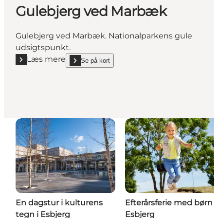
Gulebjerg ved Marbæk
Gulebjerg ved Marbæk. Nationalparkens gule
udsigtspunkt.
Læs mere
Se på kort
Læs mere "Gulebjerg ved Marbæk"
show Gulebjerg ved Marbæk on_map
En dagstur i kulturens
Efterårsferie med børn i
tegn i Esbjerg
Esbjerg