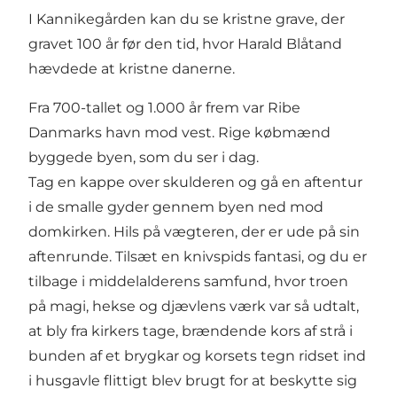
I Kannikegården kan du se kristne grave, der
gravet 100 år før den tid, hvor Harald Blåtand
hævdede at kristne danerne.
Fra 700-tallet og 1.000 år frem var Ribe
Danmarks havn mod vest. Rige købmænd
byggede byen, som du ser i dag.
Tag en kappe over skulderen og gå en aftentur
i de smalle gyder gennem byen ned mod
domkirken. Hils på vægteren, der er ude på sin
aftenrunde. Tilsæt en knivspids fantasi, og du er
tilbage i middelalderens samfund, hvor troen
på magi, hekse og djævlens værk var så udtalt,
at bly fra kirkers tage, brændende kors af strå i
bunden af et brygkar og korsets tegn ridset ind
i husgavle flittigt blev brugt for at beskytte sig