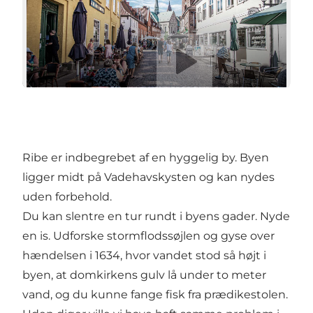
Ribe
Afspil video
Ribe
er indbegrebet af en hyggelig by. Byen
ligger midt på Vadehavskysten og kan nydes
uden forbehold.
Du kan slentre en tur rundt i byens gader. Nyde
en is. Udforske stormflodssøjlen og gyse over
hændelsen i 1634, hvor vandet stod så højt i
byen, at domkirkens gulv lå under to meter
vand, og du kunne fange fisk fra prædikestolen.