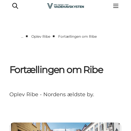
■
■
…
Oplev Ribe
Fortællingen om Ribe
Oplev Ribe
Oplev Esbjerg
Oplev Fanø
Fortællingen om Ribe
Oplev Mandø
Oplev Vadehavet
Det Sker
Oplev Ribe - Nordens ældste by.