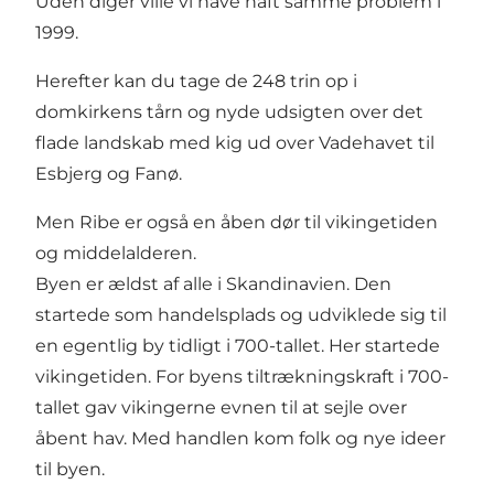
Uden diger ville vi have haft samme problem i
1999.
Herefter kan du tage de 248 trin op i
domkirkens tårn og nyde udsigten over det
flade landskab med kig ud over Vadehavet til
Esbjerg og Fanø.
Men Ribe er også en åben dør til vikingetiden
og middelalderen.
Byen er ældst af alle i Skandinavien. Den
startede som handelsplads og udviklede sig til
en egentlig by tidligt i 700-tallet. Her startede
vikingetiden. For byens tiltrækningskraft i 700-
tallet gav vikingerne evnen til at sejle over
åbent hav. Med handlen kom folk og nye ideer
til byen.