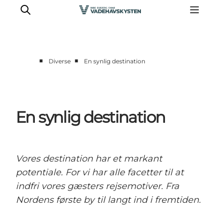
■
■
Diverse
En synlig destination
Oplev Ribe
Oplev Esbjerg
Oplev Fanø
En synlig destination
Oplev Mandø
Oplev Vadehavet
Det Sker
Vores destination har et markant
potentiale. For vi har alle facetter til at
indfri vores gæsters rejsemotiver. Fra
Nordens første by til langt ind i fremtiden.