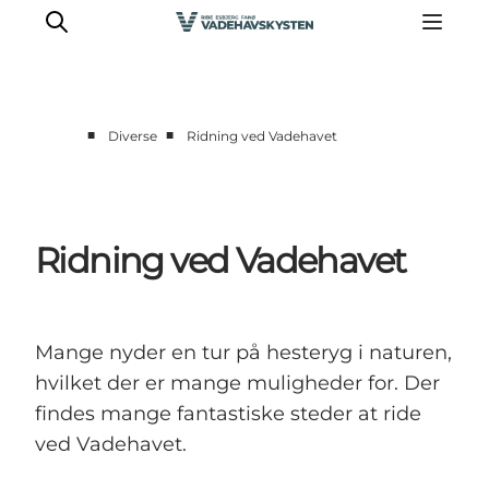
■
■
Diverse
Ridning ved Vadehavet
Oplev Ribe
Oplev Esbjerg
Oplev Fanø
Ridning ved Vadehavet
Oplev Mandø
Oplev Vadehavet
Det Sker
Mange nyder en tur på hesteryg i naturen,
hvilket der er mange muligheder for. Der
findes mange fantastiske steder at ride
ved Vadehavet.