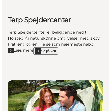
Terp Spejdercenter
Terp Spejdercenter er beliggende ned til
Holsted Å i naturskønne omgivelser med skov,
krat, eng og en lille sø som nærmeste nabo.
Læs mere
Se på kort
Læs mere "Terp Spejdercenter"
show Terp Spejdercenter on_map