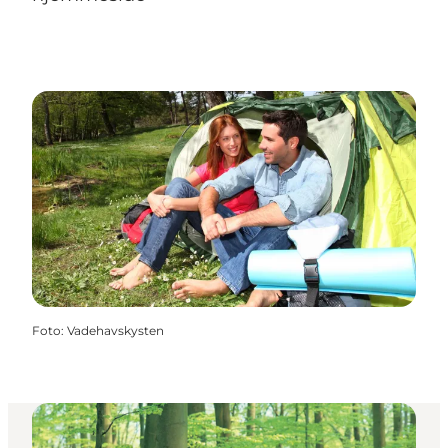
Foto
:
Vadehavskysten