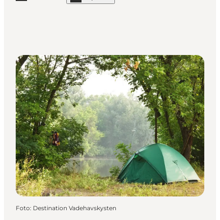
Læs mere "Naturlejrplads Terp ved Bramming"
Foto
:
Destination Vadehavskysten