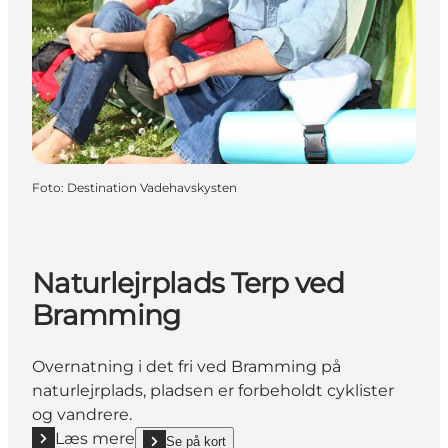
Foto
:
Destination Vadehavskysten
Naturlejrplads Terp ved
Bramming
Overnatning i det fri ved Bramming på
naturlejrplads, pladsen er forbeholdt cyklister
og vandrere.
Læs mere
Se på kort
show Naturlejrplads Terp ved Bramming on_map