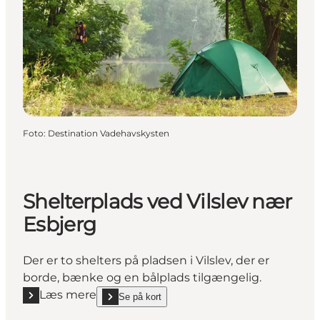
Foto
:
Destination Vadehavskysten
Shelterplads ved Vilslev nær
Esbjerg
Der er to shelters på pladsen i Vilslev, der er
borde, bænke og en bålplads tilgængelig.
Læs mere
Se på kort
Læs mere "Shelterplads ved Vilslev nær Esbjerg"
show Shelterplads ved Vilslev nær Esbjerg on_map