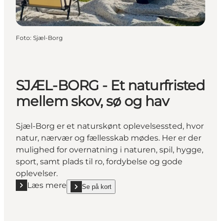
Foto
:
Sjæl-Borg
SJÆL-BORG - Et naturfristed
mellem skov, sø og hav
Sjæl-Borg er et naturskønt oplevelsessted, hvor
natur, nærvær og fællesskab mødes. Her er der
mulighed for overnatning i naturen, spil, hygge,
sport, samt plads til ro, fordybelse og gode
oplevelser.
Læs mere
Se på kort
Læs mere "SJÆL-BORG - Et naturfristed mellem skov
show SJÆL-BORG - Et naturfristed mellem skov, s