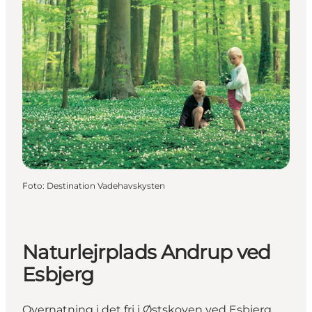
Foto
:
Destination Vadehavskysten
Naturlejrplads Andrup ved
Esbjerg
Overnatning i det fri i Østskoven ved Esbjerg,