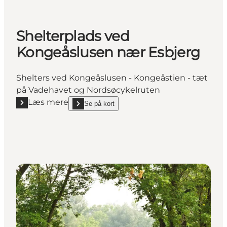
Shelterplads ved
Kongeåslusen nær Esbjerg
Shelters ved Kongeåslusen - Kongeåstien - tæt
på Vadehavet og Nordsøcykelruten
Læs mere
Se på kort
Læs mere "Shelterplads ved Kongeåslusen nær Esbj
show Shelterplads ved Kongeåslusen nær Esbjerg 