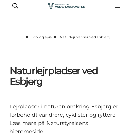
■
■
…
Sov og spis
Naturlejrpladser ved Esbjerg
Oplev Ribe
Oplev Esbjerg
Oplev Fanø
Naturlejrpladser ved
Oplev Mandø
Esbjerg
Oplev Vadehavet
Det Sker
Lejrpladser i naturen omkring Esbjerg er
forbeholdt vandrere, cyklister og ryttere.
Læs mere på Naturstyrelsens
hjemmeside