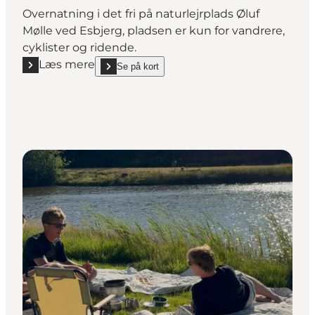
Overnatning i det fri på naturlejrplads Øluf
Mølle ved Esbjerg, pladsen er kun for vandrere,
cyklister og ridende.
Læs mere
Se på kort
Læs mere "Naturlejrplads Øluf Mølle teltplads ved E
show Naturlejrplads Øluf Mølle teltplads ved Esbjer