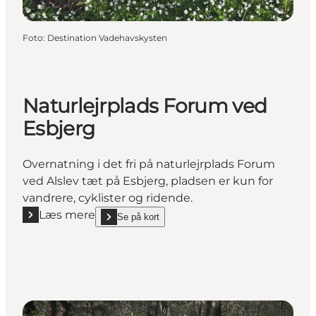
Foto
:
Destination Vadehavskysten
Naturlejrplads Forum ved
Esbjerg
Overnatning i det fri på naturlejrplads Forum
ved Alslev tæt på Esbjerg, pladsen er kun for
vandrere, cyklister og ridende.
Læs mere
Se på kort
Læs mere "Naturlejrplads Forum ved Esbjerg"
show Naturlejrplads Forum ved Esbjerg on_map