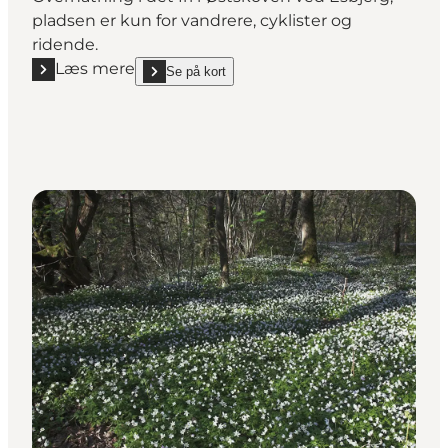
pladsen er kun for vandrere, cyklister og
ridende.
Læs mere
Se på kort
Læs mere "Naturlejrplads Andrup ved Esbjerg"
show Naturlejrplads Andrup ved Esbjerg on_map