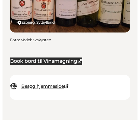
Esbjerg, Sydjylland
Foto
:
Vadehavskysten
Book bord til Vinsmagning
Besøg hjemmeside