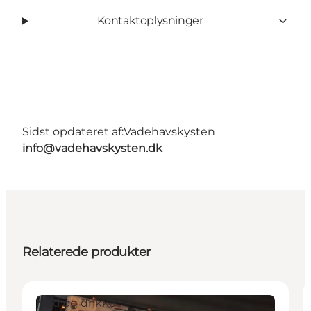
Kontaktoplysninger
Sidst opdateret af:
Vadehavskysten
info@vadehavskysten.dk
Relaterede produkter
Mad og drikke