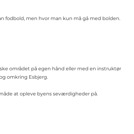
ler man fodbold, men hvor man kun må gå med bolden.
orske området på egen hånd eller med en instruktør
 i og omkring Esbjerg.
s måde at opleve byens seværdigheder på.