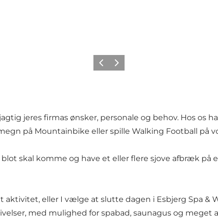
Forrige
Næste
ig jeres firmas ønsker, personale og behov. Hos os har 
megn på Mountainbike eller spille Walking Football på vo
 I blot skal komme og have et eller flere sjove afbræk på e
t aktivitet, eller I vælge at slutte dagen i Esbjerg Spa
givelser, med mulighed for spabad, saunagus og meget a