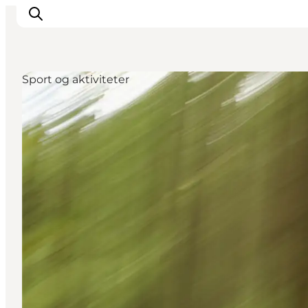
Sport og aktiviteter
Oplev Ribe
Oplev Esbjerg
Oplev Fanø
Oplev Mandø
Oplev Vadehavet
Det Sker