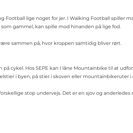
ing Football lige noget for jer. I Walking Football spil
ng som gammel, kan spille mod hinanden på lige fod.
være sammen på, hvor kroppen samtidig bliver rørt.
 på cykel. Hos SEPE kan I låne Mountainbike til at udf
ykelstier i byen, på stier i skoven eller mountainbikeruter
orskellige stop undervejs. Det er en sjov og anderlede