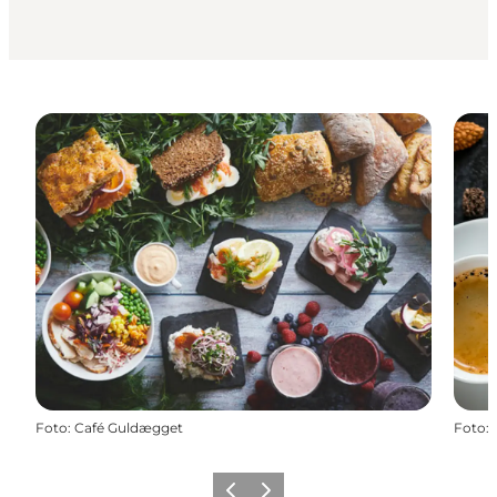
Foto
:
Café Guldægget
Foto
:
Forrige
Næste