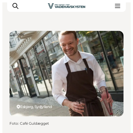
Cafeer
Oplev Ribe
Oplev Esbjerg
Oplev Fanø
Oplev Mandø
Oplev Vadehavet
Det Sker
Esbjerg, Sydjylland
Foto
:
Café Guldægget