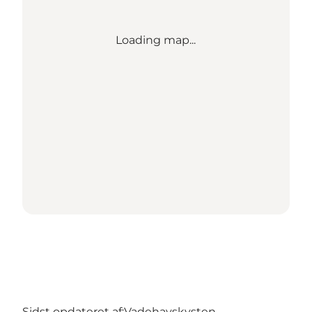
Loading map...
Sidst opdateret af:
Vadehavskysten