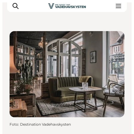
Cafeer
Oplev Ribe
Oplev Esbjerg
Oplev Fanø
Oplev Mandø
Oplev Vadehavet
Det Sker
Foto
:
Destination Vadehavskysten