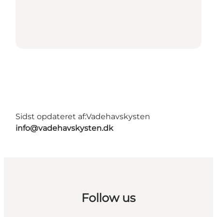
Sidst opdateret af:
Vadehavskysten
info@vadehavskysten.dk
Follow us