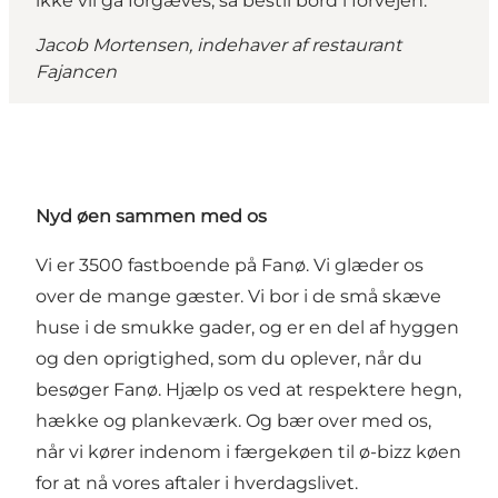
ikke vil gå forgæves, så bestil bord i forvejen.”
Jacob Mortensen, indehaver af restaurant
Fajancen
Nyd øen sammen med os
Vi er 3500 fastboende på Fanø. Vi glæder os
over de mange gæster. Vi bor i de små skæve
huse i de smukke gader, og er en del af hyggen
og den oprigtighed, som du oplever, når du
besøger Fanø. Hjælp os ved at respektere hegn,
hække og plankeværk. Og bær over med os,
når vi kører indenom i færgekøen til ø-bizz køen
for at nå vores aftaler i hverdagslivet.