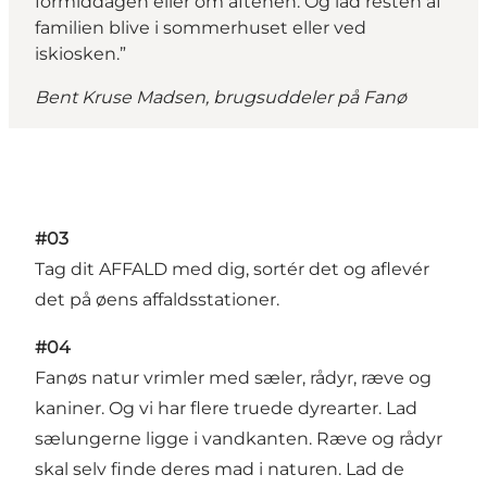
formiddagen eller om aftenen. Og lad resten af
familien blive i sommerhuset eller ved
iskiosken.”
Bent Kruse Madsen, brugsuddeler på Fanø
#03
Tag dit AFFALD med dig, sortér det og aflevér
det på øens affaldsstationer.
#04
Fanøs natur vrimler med sæler, rådyr, ræve og
kaniner. Og vi har flere truede dyrearter. Lad
sælungerne ligge i vandkanten. Ræve og rådyr
skal selv finde deres mad i naturen. Lad de