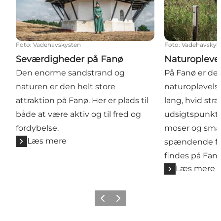
Foto
:
Vadehavskysten
Foto
:
Vadehavskys
Seværdigheder på Fanø
Naturopleve
Den enorme sandstrand og
På Fanø er der 
naturen er den helt store
naturoplevelse
attraktion på Fanø. Her er plads til
lang, hvid str
både at være aktiv og til fred og
udsigtspunkte
fordybelse.
moser og små 
Læs mere
spændende fu
findes på Fanø
Læs mere
Forrige
Næste