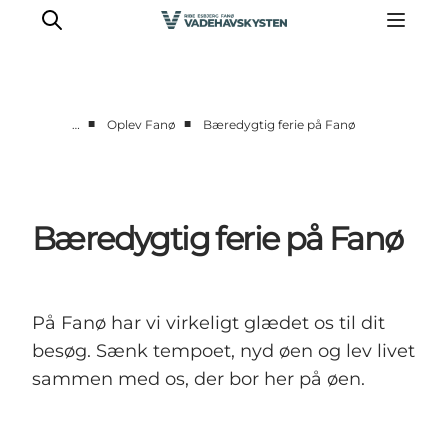
■
■
…
Oplev Fanø
Bæredygtig ferie på Fanø
Oplev Ribe
Oplev Esbjerg
Oplev Fanø
Bæredygtig ferie på Fanø
Oplev Mandø
Oplev Vadehavet
Det Sker
På Fanø har vi virkeligt glædet os til dit
besøg. Sænk tempoet, nyd øen og lev livet
sammen med os, der bor her på øen.