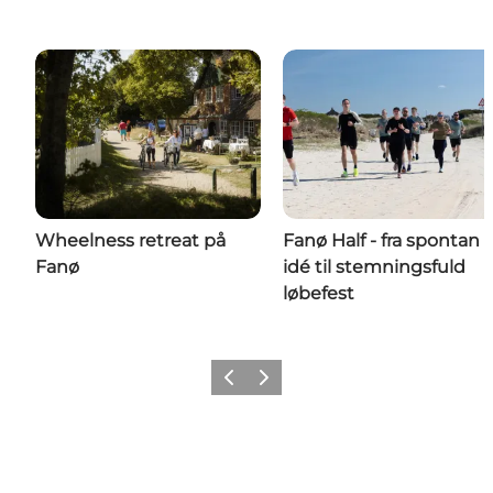
Wheelness retreat på
Fanø Half - fra spontan
Fanø
idé til stemningsfuld
løbefest
Forrige
Næste