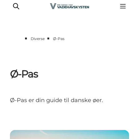
■
■
Diverse
Ø-Pas
Oplev Ribe
Oplev Esbjerg
Oplev Fanø
Ø-Pas
Oplev Mandø
Oplev Vadehavet
Det Sker
Ø-Pas er din guide til danske øer.