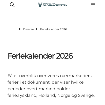
■
■
Diverse
Feriekalender 2026
Oplev Ribe
Oplev Esbjerg
Oplev Fanø
Feriekalender 2026
Oplev Mandø
Oplev Vadehavet
Det Sker
Få et overblik over vores nærmarkeders
ferier i et dokument, der viser hvilke
perioder hvert marked holder
ferie.Tyskland, Holland, Norge og Sverige.