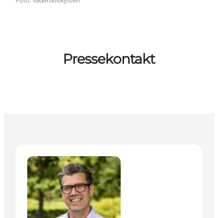
Foto
:
Vadehavskysten
Pressekontakt
Hans Peter Folmann - Direktør