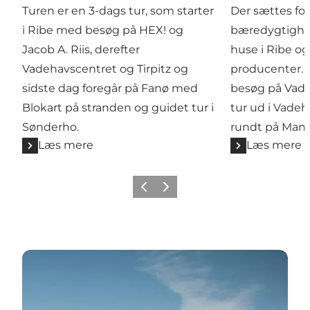
Turen er en 3-dags tur, som starter
Der sættes fo
i Ribe med besøg på HEX! og
bæredygtighe
Jacob A. Riis, derefter
huse i Ribe og
Vadehavscentret og Tirpitz og
producenter. D
sidste dag foregår på Fanø med
besøg på Vad
Blokart på stranden og guidet tur i
tur ud i Vadeh
Sønderho.
rundt på Man
Læs mere
Læs mere
Forrige
Næste
Vadehavskystens mediecenter