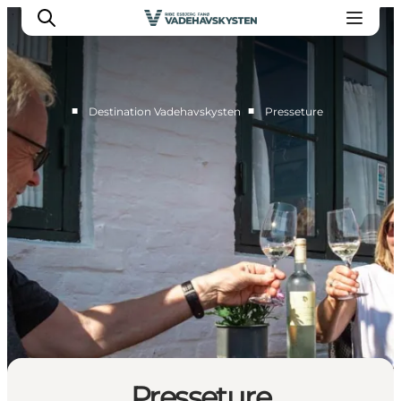
■
■
Destination Vadehavskysten
Presseture
Nyheder
Presse
Partnere
Presseture