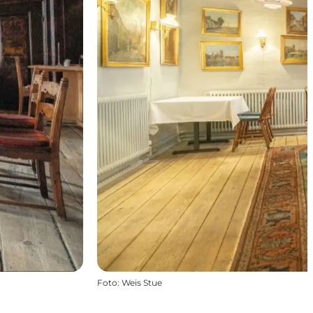
Foto
:
Weis Stue