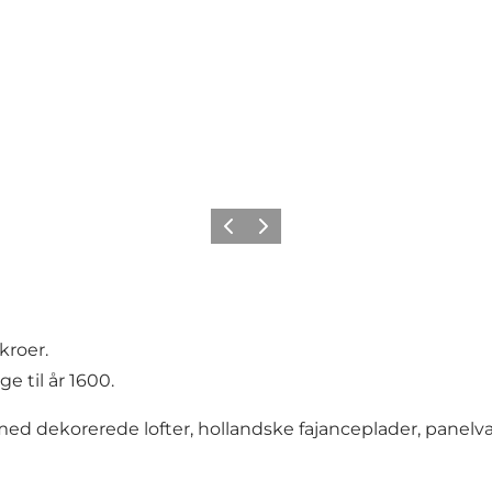
Forrige
Næste
kroer.
e til år 1600.
04 med dekorerede lofter, hollandske fajanceplader, pan