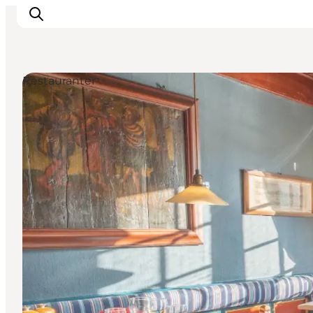
Restauranter
Oplev Ribe
Oplev Esbjerg
Oplev Fanø
Oplev Mandø
Oplev Vadehavet
Det Sker