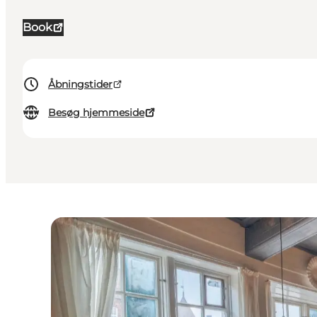
Book
Åbningstider
Besøg hjemmeside