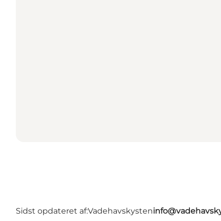
Sidst opdateret af:
Vadehavskysten
info@vadehavsky