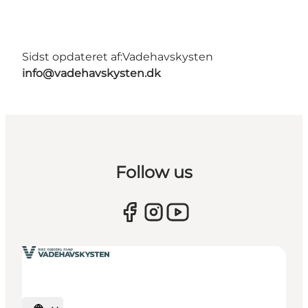
Sidst opdateret af:
Vadehavskysten
info@vadehavskysten.dk
Follow us