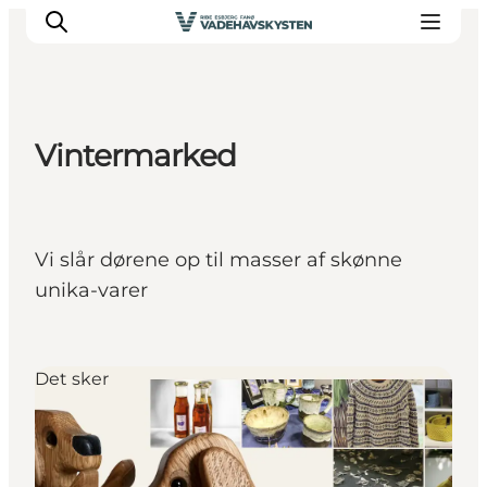
Vintermarked
Oplev Ribe
Oplev Esbjerg
Oplev Fanø
Vi slår dørene op til masser af skønne
Oplev Mandø
unika-varer
Oplev Vadehavet
Det Sker
Det sker