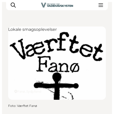
Lokale smagsoplevelser
Oplev Ribe
Oplev Esbjerg
Oplev Fanø
Oplev Mandø
Oplev Vadehavet
Det Sker
Fanø, Sydjylland
Foto
:
Værftet Fanø