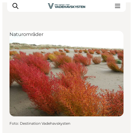
Naturområder
Oplev Ribe
Oplev Esbjerg
Oplev Fanø
Oplev Mandø
Oplev Vadehavet
Det Sker
Foto
:
Destination Vadehavskysten