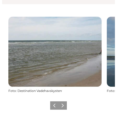
Foto
:
Destination Vadehavskysten
Foto
:
Forrige
Næste