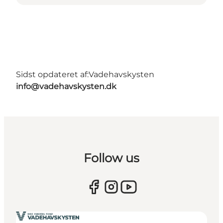
Sidst opdateret af:
Vadehavskysten
info@vadehavskysten.dk
Follow us