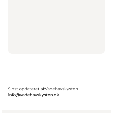
Sidst opdateret af:
Vadehavskysten
info@vadehavskysten.dk