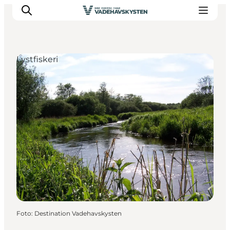
Lystfiskeri
Oplev Ribe
Oplev Esbjerg
Oplev Fanø
Oplev Mandø
Oplev Vadehavet
Det Sker
Foto
:
Destination Vadehavskysten