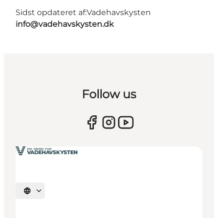
Sidst opdateret af:
Vadehavskysten
info@vadehavskysten.dk
Follow us
Vælg sprog