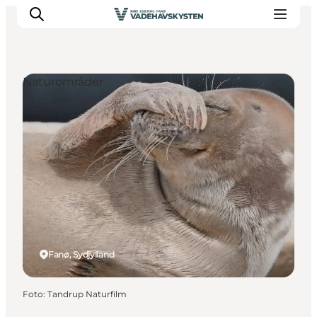
Naturområder
Oplev Ribe
Oplev Esbjerg
Oplev Fanø
Oplev Mandø
Oplev Vadehavet
Det Sker
Fanø, Sydjylland
Foto
:
Tandrup Naturfilm