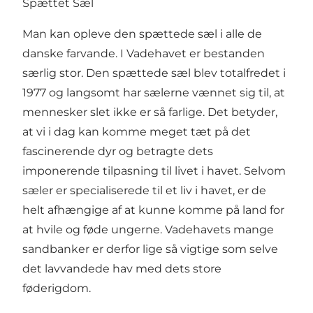
Spættet Sæl
Man kan opleve den spættede sæl i alle de
danske farvande. I Vadehavet er bestanden
særlig stor. Den spættede sæl blev totalfredet i
1977 og langsomt har sælerne vænnet sig til, at
mennesker slet ikke er så farlige. Det betyder,
at vi i dag kan komme meget tæt på det
fascinerende dyr og betragte dets
imponerende tilpasning til livet i havet. Selvom
sæler er specialiserede til et liv i havet, er de
helt afhængige af at kunne komme på land for
at hvile og føde ungerne. Vadehavets mange
sandbanker er derfor lige så vigtige som selve
det lavvandede hav med dets store
føderigdom.