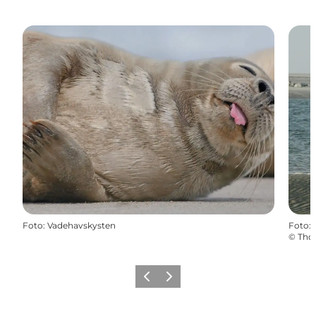
Foto
:
Vadehavskysten
Foto
:
©
Tho
Forrige
Næste