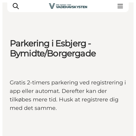
Parkering i Esbjerg -
Oplev Ribe
Bymidte/Borgergade
Oplev Esbjerg
Oplev Fanø
Oplev Mandø
Gratis 2-timers parkering ved registrering i
Oplev Vadehavet
app eller automat. Derefter kan der
Det Sker
tilkøbes mere tid. Husk at registrere dig
med det samme.