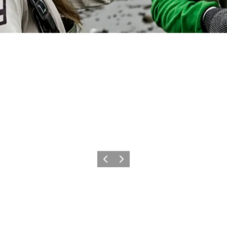
Forrige
Næste