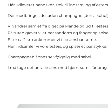
I får udleveret handsker, sæk til indsamling af øster
Der medbringes desuden champagne (den alkohol),
Vi vandrer samlet fra diget på Mandø og ud til øste
På turen graver vi et par sandorm og fanger og spiser
Efter ca 2 km ankommer vi til østersbankerne.
Her indsamler vi vore østers, og spiser et par stykk
Champagnen åbnes selvfølgelig med sabel.
I må tage det antal østers med hjem, som I får brug f