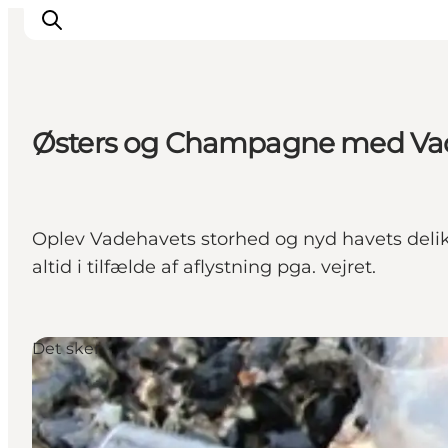
Østers og Champagne med Va
Oplev Ribe
Oplev Esbjerg
Oplev Fanø
Oplev Vadehavets storhed og nyd havets delik
Oplev Mandø
altid i tilfælde af aflystning pga. vejret.
Oplev Vadehavet
Det Sker
Det sker