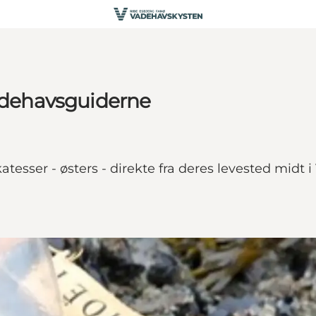
dehavsguiderne
atesser - østers - direkte fra deres levested mid