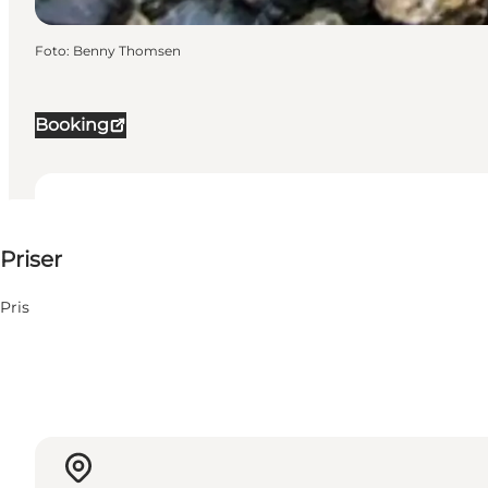
Foto
:
Benny Thomsen
Booking
275-395 DKK
Priser
Besøg hjemmeside
Pris