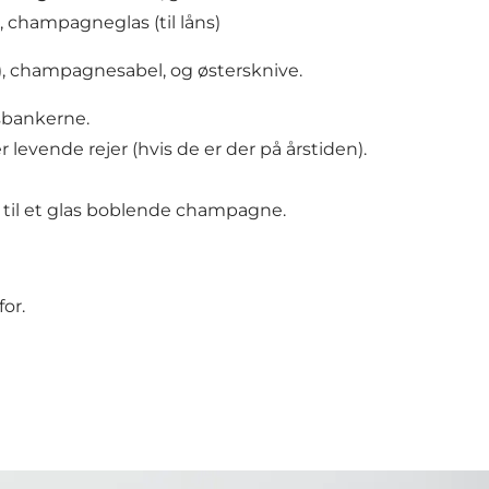
s, champagneglas (til låns)
 champagnesabel, og østersknive.
rsbankerne.
 levende rejer (hvis de er der på årstiden).
er til et glas boblende champagne.
or.