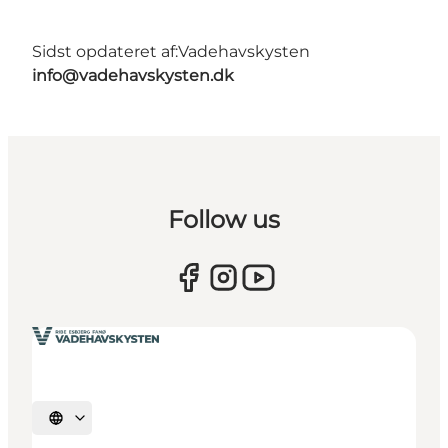
Sidst opdateret af:
Vadehavskysten
info@vadehavskysten.dk
Follow us
Vælg sprog