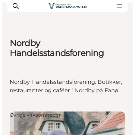
Nordby
Oplev Ribe
Handelsstandsforening
Oplev Esbjerg
Oplev Fanø
Oplev Mandø
Nordby Handelsstandsforening. Butikker,
Oplev Vadehavet
restauranter og caféer i Nordby på Fanø.
Det Sker
Øvrige virksomheder