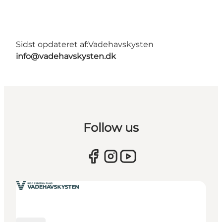
Sidst opdateret af:
Vadehavskysten
info@vadehavskysten.dk
Follow us