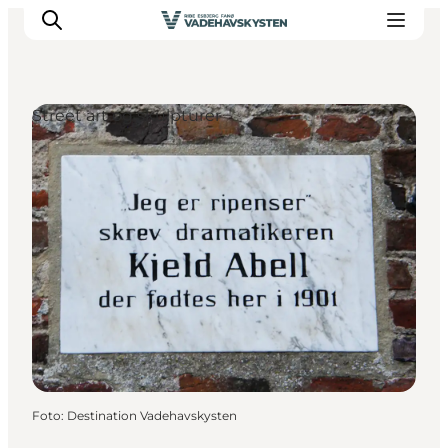
Street art og skulpturer
Oplev Ribe
Oplev Esbjerg
Oplev Fanø
Oplev Mandø
Oplev Vadehavet
Det Sker
Foto
:
Destination Vadehavskysten