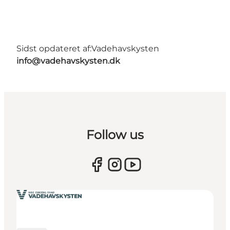
Sidst opdateret af:
Vadehavskysten
info@vadehavskysten.dk
Follow us