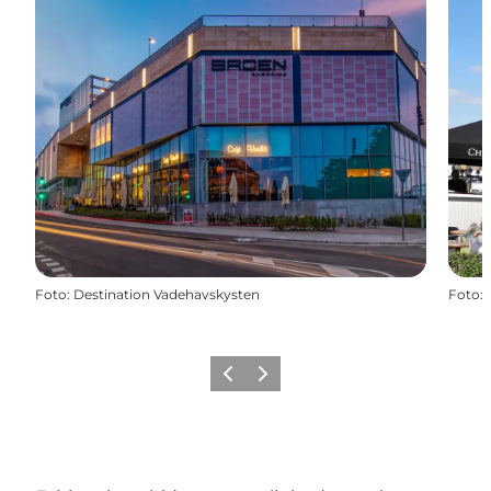
Foto
:
Destination Vadehavskysten
Foto
:
Forrige
Næste