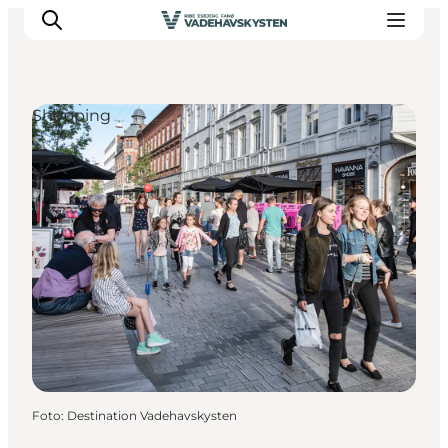
Shopping
Oplev Ribe
Oplev Esbjerg
Oplev Fanø
Oplev Mandø
Oplev Vadehavet
Det Sker
Foto
:
Destination Vadehavskysten