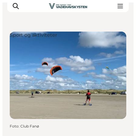
Sport og aktiviteter
Oplev Ribe
Oplev Esbjerg
Oplev Fanø
Oplev Mandø
Oplev Vadehavet
Det Sker
Foto
:
Club Fanø