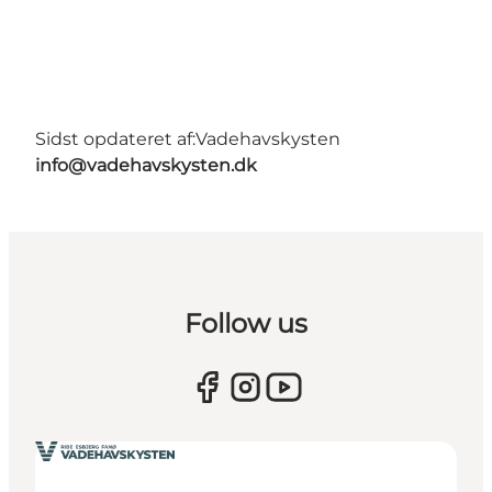
Sidst opdateret af:
Vadehavskysten
info@vadehavskysten.dk
Follow us