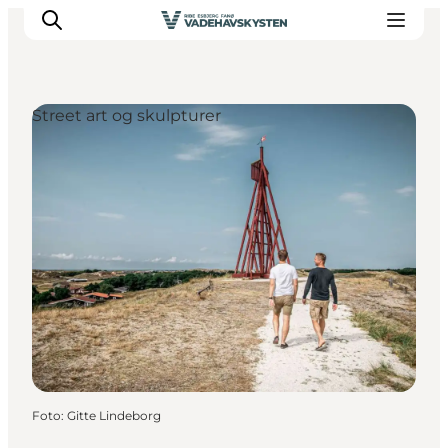
Street art og skulpturer
Oplev Ribe
Oplev Esbjerg
Oplev Fanø
Oplev Mandø
Oplev Vadehavet
Det Sker
Foto
:
Gitte Lindeborg