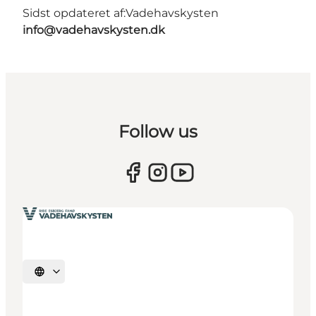
Sidst opdateret af:
Vadehavskysten
info@vadehavskysten.dk
Follow us
Vælg sprog