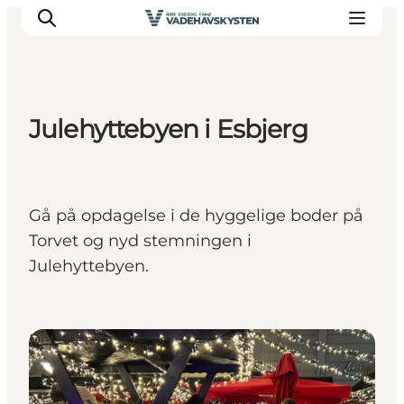
Julehyttebyen i Esbjerg
Oplev Ribe
Oplev Esbjerg
Oplev Fanø
Gå på opdagelse i de hyggelige boder på
Oplev Mandø
Torvet og nyd stemningen i
Oplev Vadehavet
Julehyttebyen.
Det Sker
Det sker