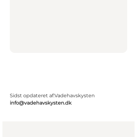
Sidst opdateret af:
Vadehavskysten
info@vadehavskysten.dk