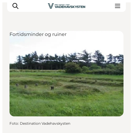
Fortidsminder og ruiner
Oplev Ribe
Oplev Esbjerg
Oplev Fanø
Oplev Mandø
Oplev Vadehavet
Det Sker
Foto
:
Destination Vadehavskysten